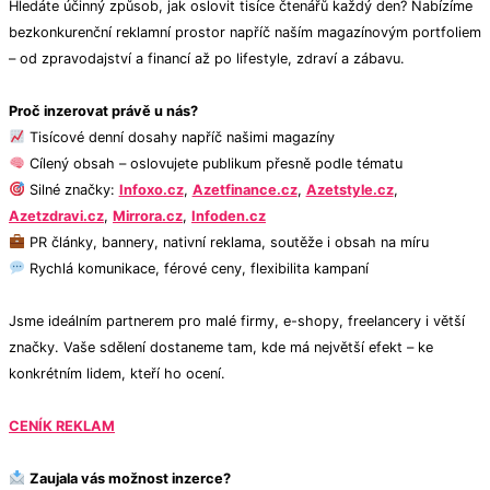
Hledáte účinný způsob, jak oslovit tisíce čtenářů každý den? Nabízíme
bezkonkurenční reklamní prostor napříč naším magazínovým portfoliem
– od zpravodajství a financí až po lifestyle, zdraví a zábavu.
Proč inzerovat právě u nás?
Tisícové denní dosahy napříč našimi magazíny
Cílený obsah – oslovujete publikum přesně podle tématu
Silné značky:
Infoxo.cz
,
Azetfinance.cz
,
Azetstyle.cz
,
Azetzdravi.cz
,
Mirrora.cz
,
Infoden.cz
PR články, bannery, nativní reklama, soutěže i obsah na míru
Rychlá komunikace, férové ceny, flexibilita kampaní
Jsme ideálním partnerem pro malé firmy, e-shopy, freelancery i větší
značky. Vaše sdělení dostaneme tam, kde má největší efekt – ke
konkrétním lidem, kteří ho ocení.
CENÍK REKLAM
Zaujala vás možnost inzerce?