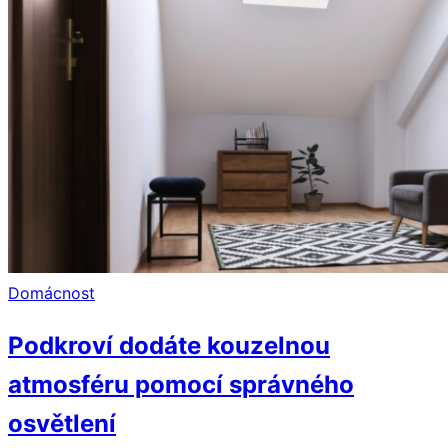
Domácnost
Podkroví dodáte kouzelnou
atmosféru pomocí správného
osvětlení