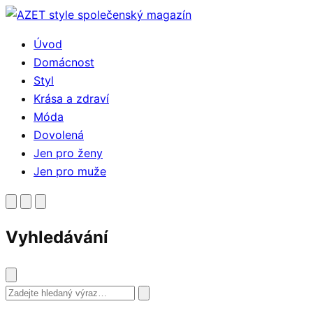
Přejít
k
Úvod
obsahu
Domácnost
Styl
Krása a zdraví
Móda
Dovolená
Jen pro ženy
Jen pro muže
Vyhledávání
Vyhledat