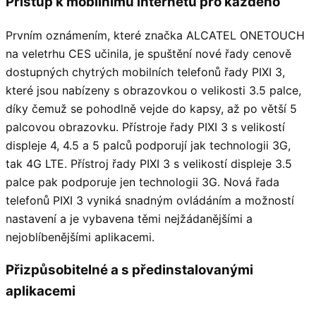
Přístup k mobilnímu internetu pro každého
Prvním oznámením, které značka ALCATEL ONETOUCH
na veletrhu CES učinila, je spuštění nové řady cenově
dostupných chytrých mobilních telefonů řady PIXI 3,
které jsou nabízeny s obrazovkou o velikosti 3.5 palce,
díky čemuž se pohodlně vejde do kapsy, až po větší 5
palcovou obrazovku. Přístroje řady PIXI 3 s velikostí
displeje 4, 4.5 a 5 palců podporují jak technologii 3G,
tak 4G LTE. Přístroj řady PIXI 3 s velikostí displeje 3.5
palce pak podporuje jen technologii 3G. Nová řada
telefonů PIXI 3 vyniká snadným ovládáním a možností
nastavení a je vybavena těmi nejžádanějšími a
nejoblíbenějšími aplikacemi.
Přizpůsobitelné a s předinstalovanými
aplikacemi