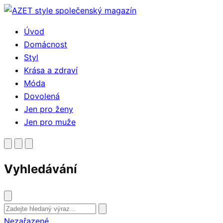
Přejít
k
Úvod
obsahu
Domácnost
Styl
Krása a zdraví
Móda
Dovolená
Jen pro ženy
Jen pro muže
Vyhledávání
Vyhledat
Nezařazené