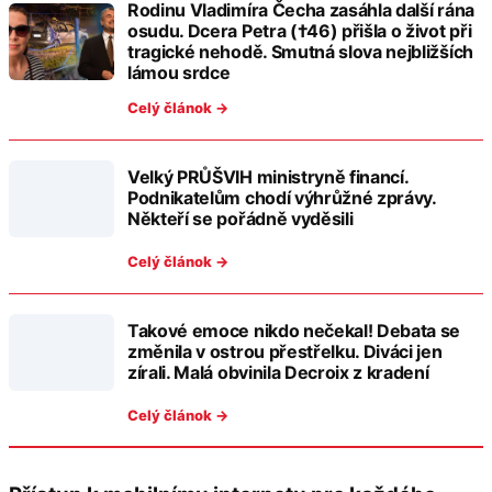
Rodinu Vladimíra Čecha zasáhla další rána
osudu. Dcera Petra (†46) přišla o život při
tragické nehodě. Smutná slova nejbližších
lámou srdce
Celý článok →
Velký PRŮŠVIH ministryně financí.
Podnikatelům chodí výhrůžné zprávy.
Někteří se pořádně vyděsili
Celý článok →
Takové emoce nikdo nečekal! Debata se
změnila v ostrou přestřelku. Diváci jen
zírali. Malá obvinila Decroix z kradení
Celý článok →