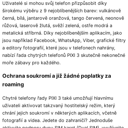
Uživatelé si mohou svůj telefon přizpůsobit díky
širokému výběru z 9 nejoblíbenějších barev: vulkánově
černá, bílá, jantarově oranžová, tango červená, neonově
růžová, laserově žlutá, svěží zelená, ostře modrá a
metalická stříbrná. Díky nejoblíbenějším aplikacím, jako
jsou například Facebook, WhatsApp, Viber, grafické filtry
a editory fotografií, které jsou v telefonech nahrány,
nabízí řada chytrých telefonů PIXI 3 skutečně nekonečné
moře zábavy pro každého.
Ochrana soukromí a již žádné poplatky za
roaming
Chytré telefony řady PIXI 3 také umožňují hlavnímu
uživateli aktivovat takzvaný hostitelský režim, který
chrání jejich soukromí v některých aplikacích, včetně
fotografií a videa. Jedete do zahraničí? Jednoduše
aktivujte podporu dvou SIM karet (Dual SIM), využívejte