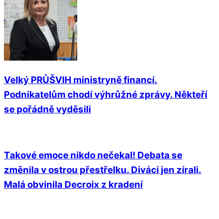
Velký PRŮŠVIH ministryně financí.
Podnikatelům chodí výhrůžné zprávy. Někteří
se pořádně vyděsili
Takové emoce nikdo nečekal! Debata se
změnila v ostrou přestřelku. Diváci jen zírali.
Malá obvinila Decroix z kradení