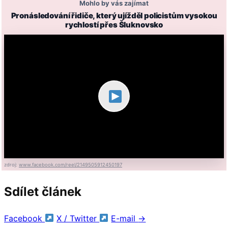
Mohlo by vás zajímat
Pronásledování řidiče, který ujížděl policistům vysokou
rychlostí přes Šluknovsko
zdroj:
www.facebook.com/reel/2149505912450197
Sdílet článek
Facebook
X / Twitter
E-mail
→