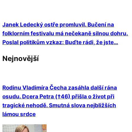
Janek Ledecký ostře promluvil. Bučení na
folklorním festivalu má nečekaně silnou dohru.
Poslal politikům vzkaz: Buďte rádi, že jste…
Nejnovější
Rodinu Vladimíra Čecha zasáhla další rána
osudu. Dcera Petra (†46) přišla o život při
tragické nehodě. Smutná slova nejbližších
lámou srdce