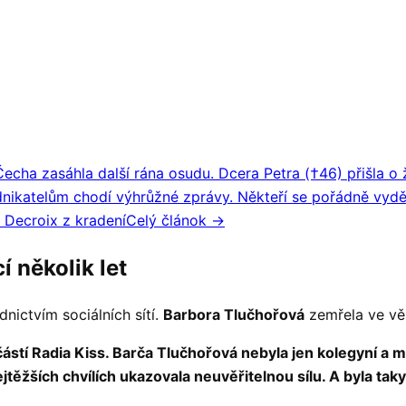
echa zasáhla další rána osudu. Dcera Petra (†46) přišla o 
dnikatelům chodí výhrůžné zprávy. Někteří se pořádně vyděs
a Decroix z kradení
Celý článok →
 několik let
nictvím sociálních sítí.
Barbora Tlučhořová
zemřela ve vě
stí Radia Kiss. Barča Tlučhořová nebyla jen kolegyní a m
těžších chvílích ukazovala neuvěřitelnou sílu. A byla ta