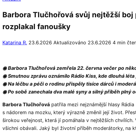
Barbora Tlučhořová svůj nejtěžší boj
rozplakal fanoušky
Katarina R.
23.6.2026
Aktualizováno 23.6.2026
4 min čten
◉ Barbora Tlučhořová zemřela 22. června večer po něko
◉ Smutnou zprávu oznámilo Rádio Kiss, kde dlouhá léta 
◉ Na léčbu a péči o rodinu přispěly tisíce dárců i moder
◉ Po sobě zanechala dva malé syny a silný příběh plný 
Barbora Tlučhořová
patřila mezi nejznámější hlasy Rádia 
s nádorem na mozku, který výrazně změnil její život. Přes
širokou veřejnost, která jí pomáhala v nejtěžších chvílích.
všichni obávali. Jaký byl životní příběh moderátorky, na