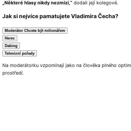
„Některé hlasy nikdy nezmizí,“
dodali její kolegové.
Jak si nejvíce pamatujete Vladimíra Čecha?
Moderátor Chcete být milionářem
Herec
Dabing
Televizní pořady
Na moderátorku vzpomínají jako na člověka plného optimism
prostředí.