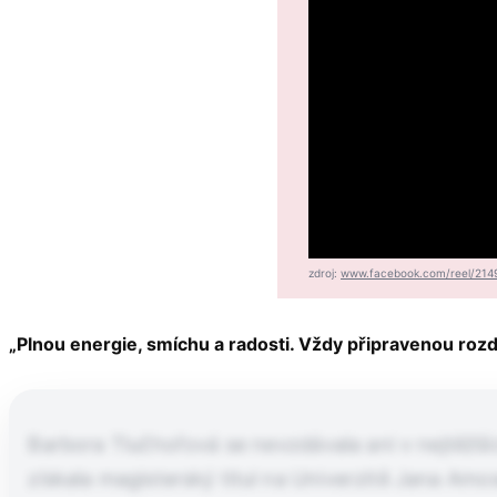
zdroj:
www.facebook.com/reel/214
„Plnou energie, smíchu a radosti. Vždy připravenou rozd
Barbora Tlučhořová se nevzdávala ani v nejtěžší
získala magisterský titul na Univerzitě Jana Am