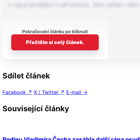
z nejvýraznějších tváří stanice. Zlom přišel v lé
Pokračování článku po kliknutí
Přečtěte si celý článek.
Sdílet článek
Facebook
↗
X / Twitter
↗
E-mail
→
Související články
Rodinu Vladimíra Čecha zasáhla další rána osudu