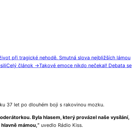
život při tragické nehodě. Smutná slova nejbližších lámou
ili
Celý článok →
Takové emoce nikdo nečekal! Debata se
ku 37 let po dlouhém boji s rakovinou mozku.
oderátorkou. Byla hlasem, který provázel naše vysílání,
ky hlavně mámou,“
uvedlo Rádio Kiss.