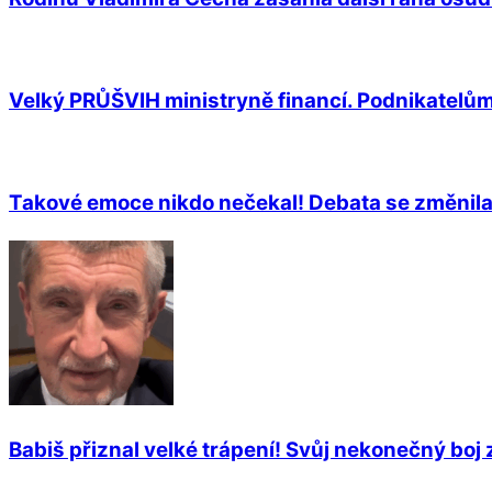
Velký PRŮŠVIH ministryně financí. Podnikatelům
Takové emoce nikdo nečekal! Debata se změnila v 
Babiš přiznal velké trápení! Svůj nekonečný boj z