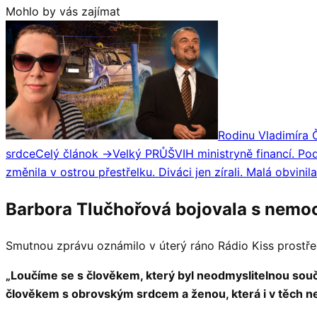
Mohlo by vás zajímat
Rodinu Vladimíra Č
srdce
Celý článok →
Velký PRŮŠVIH ministryně financí. Po
změnila v ostrou přestřelku. Diváci jen zírali. Malá obvinil
Barbora Tlučhořová bojovala s nemocí
Smutnou zprávu oznámilo v úterý ráno Rádio Kiss prostřed
„Loučíme se s člověkem, který byl neodmyslitelnou součá
člověkem s obrovským srdcem a ženou, která i v těch nej