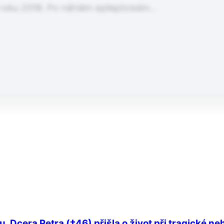
tě roku 2018. Po náhlém epileptickém…
. Dcera Petra (†46) přišla o život při tragické n