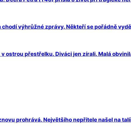
 chodí výhrůžné zprávy. Někteří se pořádně vyděs
ostrou přestřelku. Diváci jen zírali. Malá obvinil
novu prohrává. Největšího nepřítele našel na talíř