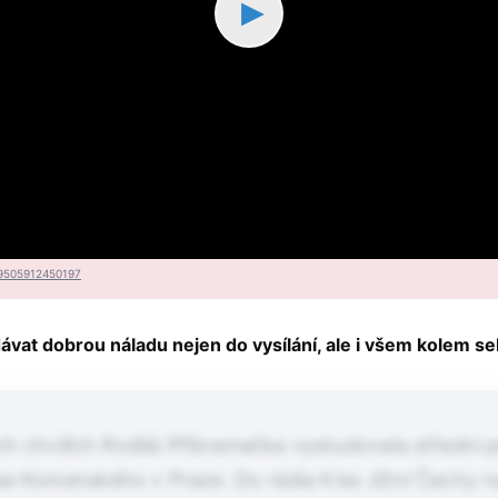
▶
9505912450197
ávat dobrou náladu nejen do vysílání, ale i všem kolem se
ch chvílích Rodilá Příbramačka vystudovala střední 
ose Komenského v Praze. Do rádia Kiss Jižní Čechy n