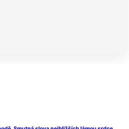
ehodě. Smutná slova nejbližších lámou srdce