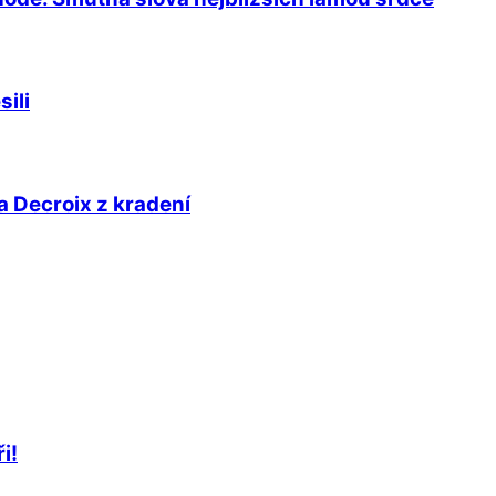
ili
a Decroix z kradení
i!