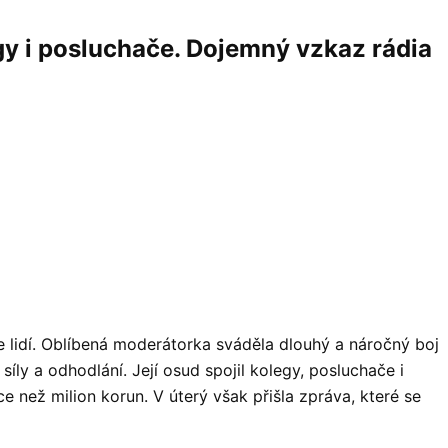
gy i posluchače. Dojemný vzkaz rádia
íce lidí. Oblíbená moderátorka sváděla dlouhý a náročný boj
íly a odhodlání. Její osud spojil kolegy, posluchače i
ce než milion korun. V úterý však přišla zpráva, které se