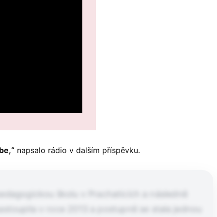
be,“
napsalo rádio v dalším příspěvku.
pedagogickou školu v Prachaticích a následně
astoupila v roce 2013 a postupně se stala jednou