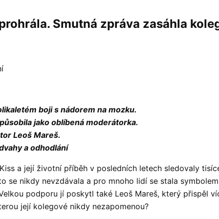
 prohrála. Smutná zpráva zasáhla kole
í
likaletém boji s nádorem na mozku.
působila jako oblíbená moderátorka.
átor Leoš Mareš.
odvahy a odhodlání
Kiss a její životní příběh v posledních letech sledovaly tis
to se nikdy nevzdávala a pro mnoho lidí se stala symbolem s
 Velkou podporu jí poskytl také Leoš Mareš, který přispěl ví
 kterou její kolegové nikdy nezapomenou?