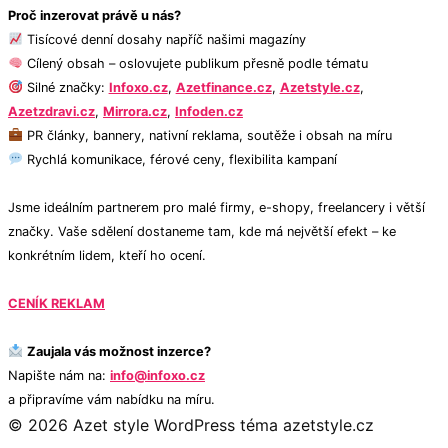
Proč inzerovat právě u nás?
Tisícové denní dosahy napříč našimi magazíny
Cílený obsah – oslovujete publikum přesně podle tématu
Silné značky:
Infoxo.cz
,
Azetfinance.cz
,
Azetstyle.cz
,
Azetzdravi.cz
,
Mirrora.cz
,
Infoden.cz
PR články, bannery, nativní reklama, soutěže i obsah na míru
Rychlá komunikace, férové ceny, flexibilita kampaní
Jsme ideálním partnerem pro malé firmy, e-shopy, freelancery i větší
značky. Vaše sdělení dostaneme tam, kde má největší efekt – ke
konkrétním lidem, kteří ho ocení.
CENÍK REKLAM
Zaujala vás možnost inzerce?
Napište nám na:
info@infoxo.cz
a připravíme vám nabídku na míru.
© 2026 Azet style
WordPress téma azetstyle.cz