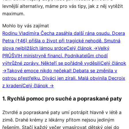
levnější alternativy, máme pro vás tipy, jak z něj vytěžit
maximum.
Mohlo by vás zajímat
Rodinu Vladimíra Čecha zasáhla další rána osudu. Dcera
Petra (†46) přišla o život při tragické nehodě. Smutná
slova nejbližších lámou srdce
Celý článok →
Velký
PRŮŠVIH ministryně financí. Podnikatelům chodí
výhrůžné zprávy. Někteří se pořádně vyděsili
Celý článok
→
Takové emoce nikdo nečekal! Debata se změnila v
ostrou přestřelku. Diváci jen zírali. Malá obvinila Decroix
z kradení
Celý článok →
1. Rychlá pomoc pro suché a popraskané paty
Ztvrdlé a popraskané paty umí potrápit hlavně v létě a
zimě. Drahé krémy z lékárny přitom nejsou jediným
řešením. Stačí každý večer vmasírovat dětský olej do