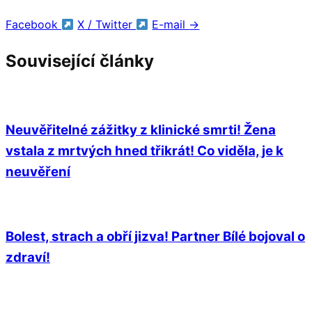
Facebook
X / Twitter
E-mail
→
Související články
Neuvěřitelné zážitky z klinické smrti! Žena
vstala z mrtvých hned třikrát! Co viděla, je k
neuvěření
Bolest, strach a obří jizva! Partner Bílé bojoval o
zdraví!