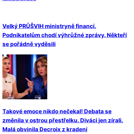
Velký PRŮŠVIH ministryně financí.
Podnikatelům chodí výhrůžné zprávy. Někteří
se pořádně vyděsili
Takové emoce nikdo nečekal! Debata se
změnila v ostrou přestřelku. Diváci jen zírali.
Malá obvinila Decroix z kradení