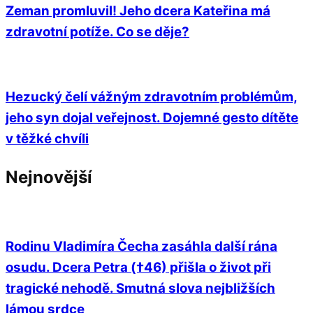
Zeman promluvil! Jeho dcera Kateřina má
zdravotní potíže. Co se děje?
Hezucký čelí vážným zdravotním problémům,
jeho syn dojal veřejnost. Dojemné gesto dítěte
v těžké chvíli
Nejnovější
Rodinu Vladimíra Čecha zasáhla další rána
osudu. Dcera Petra (†46) přišla o život při
tragické nehodě. Smutná slova nejbližších
lámou srdce