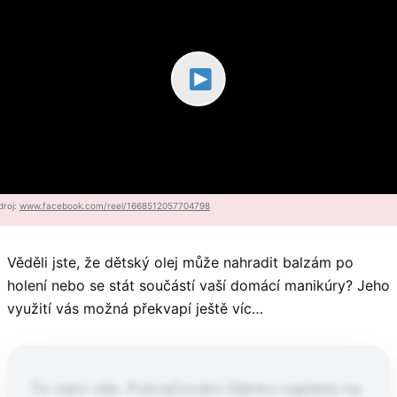
droj:
www.facebook.com/reel/1668512057704798
Věděli jste, že dětský olej může nahradit balzám po
holení nebo se stát součástí vaší domácí manikúry? Jeho
využití vás možná překvapí ještě víc…
To není vše. Pokračování článku najdete na