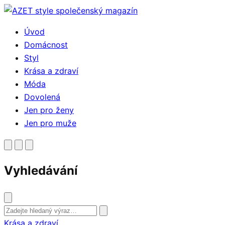
Přejít
k
Úvod
obsahu
Domácnost
Styl
Krása a zdraví
Móda
Dovolená
Jen pro ženy
Jen pro muže
Vyhledávání
Vyhledat
Krása a zdraví