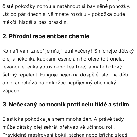
čisté pokožky nohou a natáhnout si bavlněné ponožky.
Už po pár dnech si všimnete rozdílu – pokožka bude
měkčí, hladší a bez prasklin.
2. Přírodní repelent bez chemie
Komáři vám znepříjemňují letní večery? Smíchejte dětský
olej s několika kapkami esenciálního oleje (citronela,
levandule, eukalyptus nebo tea tree) a máte hotový
šetrný repelent. Funguje nejen na dospělé, ale i na děti –
a nezanechává na pokožce nepříjemný chemický
zápach.
3. Nečekaný pomocník proti celulitidě a striím
Elastická pokožka je snem mnoha žen. A právě tady
může dětský olej sehrát překvapivě účinnou roli.
Pravidelné masírování boků, stehen nebo břicha zlepší