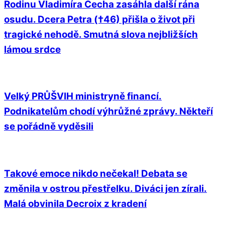
Rodinu Vladimíra Čecha zasáhla další rána
osudu. Dcera Petra (†46) přišla o život při
tragické nehodě. Smutná slova nejbližších
lámou srdce
Velký PRŮŠVIH ministryně financí.
Podnikatelům chodí výhrůžné zprávy. Někteří
se pořádně vyděsili
Takové emoce nikdo nečekal! Debata se
změnila v ostrou přestřelku. Diváci jen zírali.
Malá obvinila Decroix z kradení