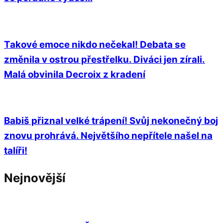
Takové emoce nikdo nečekal! Debata se
změnila v ostrou přestřelku. Diváci jen zírali.
Malá obvinila Decroix z kradení
Babiš přiznal velké trápení! Svůj nekonečný boj
znovu prohrává. Největšího nepřítele našel na
talíři!
Nejnovější