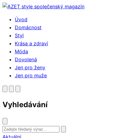
Přejít
k
Úvod
obsahu
Domácnost
Styl
Krása a zdraví
Móda
Dovolená
Jen pro ženy
Jen pro muže
Vyhledávání
Vyhledat
Aktuální