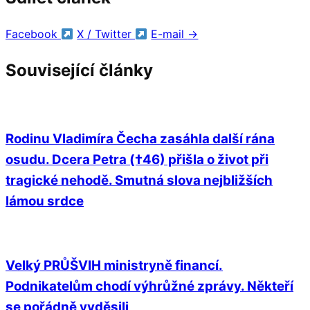
Facebook
X / Twitter
E-mail
→
Související články
Rodinu Vladimíra Čecha zasáhla další rána
osudu. Dcera Petra (†46) přišla o život při
tragické nehodě. Smutná slova nejbližších
lámou srdce
Velký PRŮŠVIH ministryně financí.
Podnikatelům chodí výhrůžné zprávy. Někteří
se pořádně vyděsili