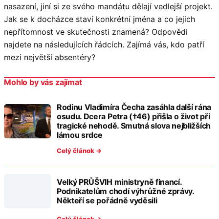
nasazení, jiní si ze svého mandátu dělají vedlejší projekt.
Jak se k docházce staví konkrétní jména a co jejich
nepřítomnost ve skutečnosti znamená? Odpovědi
najdete na následujících řádcích. Zajímá vás, kdo patří
mezi největší absentéry?
Mohlo by vás zajímat
Rodinu Vladimíra Čecha zasáhla další rána
osudu. Dcera Petra (†46) přišla o život při
tragické nehodě. Smutná slova nejbližších
lámou srdce
Celý článok →
Velký PRŮŠVIH ministryně financí.
Podnikatelům chodí výhrůžné zprávy.
Někteří se pořádně vyděsili