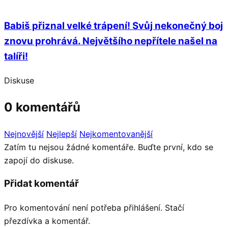
Babiš přiznal velké trápení! Svůj nekonečný boj
znovu prohrává. Největšího nepřítele našel na
talíři!
Diskuse
0 komentářů
Nejnovější
Nejlepší
Nejkomentovanější
Zatím tu nejsou žádné komentáře. Buďte první, kdo se
zapojí do diskuse.
Přidat komentář
Pro komentování není potřeba přihlášení. Stačí
přezdívka a komentář.