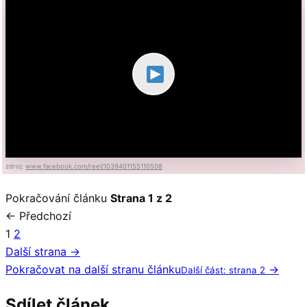
zdroj:
www.facebook.com/reel/1039401155110508
Pokračování článku
Strana 1 z 2
← Předchozí
1
2
Další strana →
Pokračovat na další stranu článku
→
Další část: strana 2
Sdílet článek