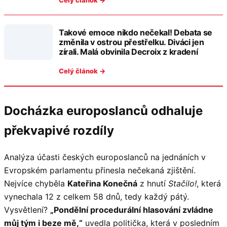
Celý článok →
Takové emoce nikdo nečekal! Debata se
změnila v ostrou přestřelku. Diváci jen
zírali. Malá obvinila Decroix z kradení
Celý článok →
Docházka europoslanců odhaluje
překvapivé rozdíly
Analýza účasti českých europoslanců na jednáních v
Evropském parlamentu přinesla nečekaná zjištění.
Nejvíce chyběla
Kateřina Konečná
z hnutí
Stačilo!
, která
vynechala 12 z celkem 58 dnů, tedy každý pátý.
Vysvětlení?
„Pondělní procedurální hlasování zvládne
můj tým i beze mě,“
uvedla politička, která v posledním