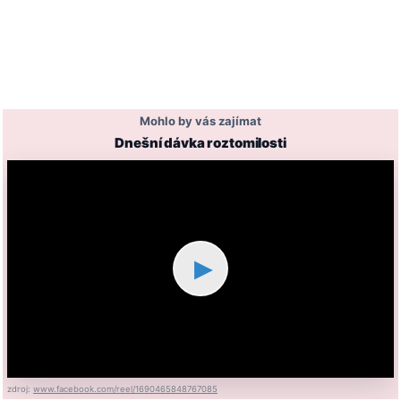
Mohlo by vás zajímat
Dnešní dávka roztomilosti
▶
zdroj:
www.facebook.com/reel/1690465848767085