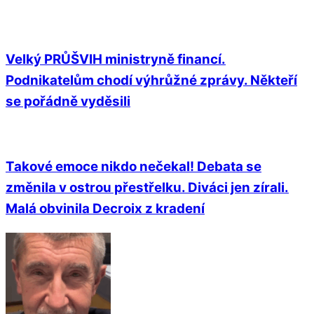
Velký PRŮŠVIH ministryně financí.
Podnikatelům chodí výhrůžné zprávy. Někteří
se pořádně vyděsili
Takové emoce nikdo nečekal! Debata se
změnila v ostrou přestřelku. Diváci jen zírali.
Malá obvinila Decroix z kradení