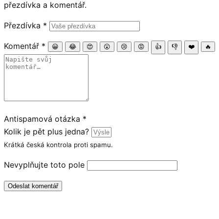
přezdívka a komentář.
Přezdívka
*
Komentář
*
😀
😂
😍
😮
😢
😡
👍
👎
❤️
🔥
Antispamová otázka
*
Kolik je pět plus jedna?
Krátká česká kontrola proti spamu.
Nevyplňujte toto pole
Odeslat komentář