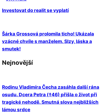
Investovat do realit se vyplatí
Šárka Grossová prolomila ticho! Ukázala
vzácné chvíle s manželem. Slzy, láska a
smutek!
Nejnovější
Rodinu Vladimíra Čecha zasáhla další rána
osudu. Dcera Petra (†46) přišla o život při
tragické nehodě. Smutná slova nejbližších
lámou srdce