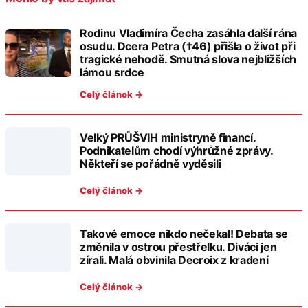
Rodinu Vladimíra Čecha zasáhla další rána
osudu. Dcera Petra (†46) přišla o život při
tragické nehodě. Smutná slova nejbližších
lámou srdce
Celý článok →
Velký PRŮŠVIH ministryně financí.
Podnikatelům chodí výhrůžné zprávy.
Někteří se pořádně vyděsili
Celý článok →
Takové emoce nikdo nečekal! Debata se
změnila v ostrou přestřelku. Diváci jen
zírali. Malá obvinila Decroix z kradení
Celý článok →