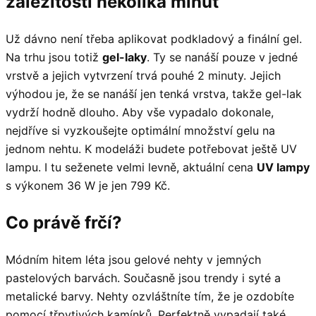
záležitostí několika minut
Už dávno není třeba aplikovat podkladový a finální gel.
Na trhu jsou totiž
gel-laky
. Ty se nanáší pouze v jedné
vrstvě a jejich vytvrzení trvá pouhé 2 minuty. Jejich
výhodou je, že se nanáší jen tenká vrstva, takže gel-lak
vydrží hodně dlouho. Aby vše vypadalo dokonale,
nejdříve si vyzkoušejte optimální množství gelu na
jednom nehtu. K modeláži budete potřebovat ještě UV
lampu. I tu seženete velmi levně, aktuální cena
UV lampy
s výkonem 36 W je jen 799 Kč.
Co právě frčí?
Módním hitem léta jsou gelové nehty v jemných
pastelových barvách. Současně jsou trendy i syté a
metalické barvy. Nehty ozvláštníte tím, že je ozdobíte
pomocí třpytivých kamínků. Perfektně vypadají také