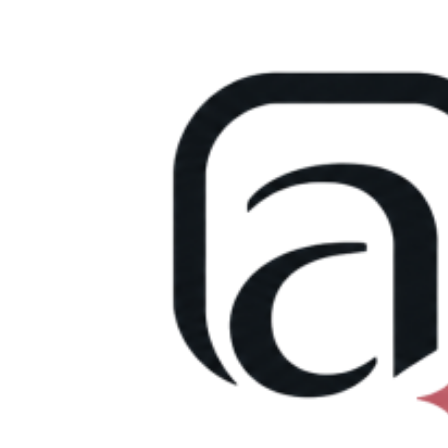
Přejít
k
obsahu