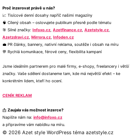
Proč inzerovat právě u nás?
📈 Tisícové denní dosahy napříč našimi magazíny
🧠 Cílený obsah – oslovujete publikum přesně podle tématu
🎯 Silné značky:
Infoxo.cz
,
Azetfinance.cz
,
Azetstyle.cz
,
Azetzdravi.cz
,
Mirrora.cz
,
Infoden.cz
💼 PR články, bannery, nativní reklama, soutěže i obsah na míru
💬 Rychlá komunikace, férové ceny, flexibilita kampaní
Jsme ideálním partnerem pro malé firmy, e-shopy, freelancery i větší
značky. Vaše sdělení dostaneme tam, kde má největší efekt – ke
konkrétním lidem, kteří ho ocení.
CENÍK REKLAM
📩
Zaujala vás možnost inzerce?
Napište nám na:
info@infoxo.cz
a připravíme vám nabídku na míru.
© 2026 Azet style
WordPress téma azetstyle.cz