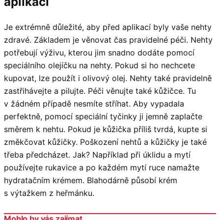
aplikací
Je extrémně důležité, aby před aplikací byly vaše nehty
zdravé. Základem je věnovat čas pravidelné péči. Nehty
potřebují výživu, kterou jim snadno dodáte pomocí
speciálního olejíčku na nehty. Pokud si ho nechcete
kupovat, lze použít i olivový olej. Nehty také pravidelně
zastřihávejte a pilujte. Péči věnujte také kůžičce. Tu
v žádném případě nesmíte stříhat. Aby vypadala
perfektně, pomocí speciální tyčinky ji jemně zaplačte
směrem k nehtu. Pokud je kůžička příliš tvrdá, kupte si
změkčovat kůžičky. Poškození nehtů a kůžičky je také
třeba předcházet. Jak? Například při úklidu a mytí
používejte rukavice a po každém mytí ruce namažte
hydratačním krémem. Blahodárně působí krém
s výtažkem z heřmánku.
Mohlo by vás zajímat