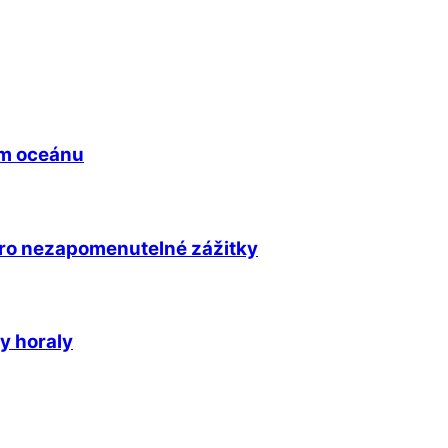
ém oceánu
pro nezapomenutelné zážitky
y horaly