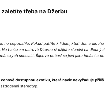
 zaletíte třeba na Džerbu
mu ho nepodařilo. Pokud patříte k lidem, kteří doma dlouho 
 Na tuniském ostrově Džerba si užijete slunění na dlouhých
nských specialit. Říjnové počasí se jeví jako ideální a po
í
cenově dostupnou exotiku, která navíc nevyžaduje příliš 
každodenní stereotyp.