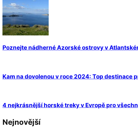
Poznejte nádherné Azorské ostrovy v Atlantsk
Kam na dovolenou v roce 2024: Top destinace 
4 nejkrásnější horské treky v Evropě pro všechn
Nejnovější