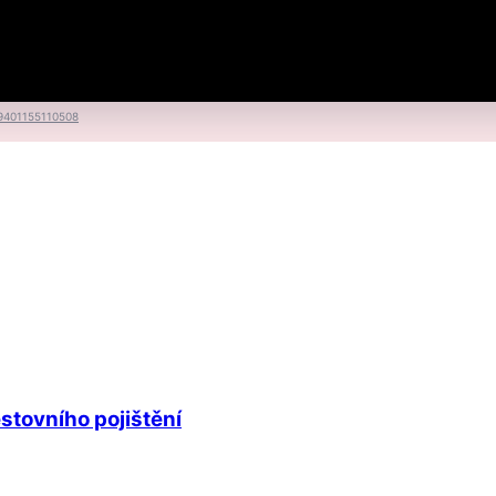
9401155110508
stovního pojištění