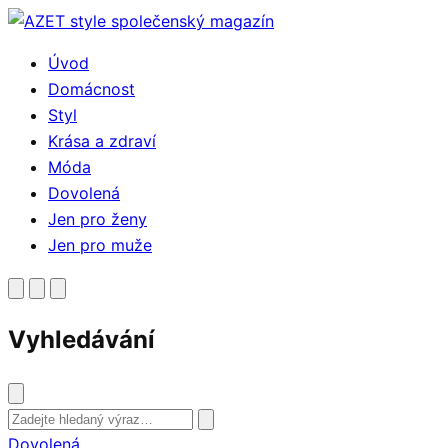
Přejít
k
Úvod
obsahu
Domácnost
Styl
Krása a zdraví
Móda
Dovolená
Jen pro ženy
Jen pro muže
Vyhledávání
Vyhledat
Dovolená