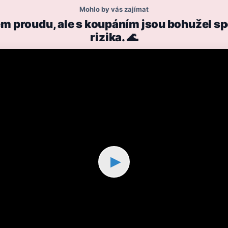
Mohlo by vás zajímat
ném proudu, ale s koupáním jsou bohužel sp
rizika. 🌊
▶