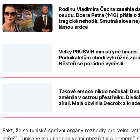
Rodinu Vladimíra Čecha zasáhla da
osudu. Dcera Petra (†46) přišla o ž
tragické nehodě. Smutná slova nej
lámou srdce
Velký PRŮŠVIH ministryně financí.
Podnikatelům chodí výhrůžné zprá
Někteří se pořádně vyděsili
Takové emoce nikdo nečekal! Deb
změnila v ostrou přestřelku. Diváci
zírali. Malá obvinila Decroix z krad
Fakt, že se tuniské správní orgány rozhodly pro velmi vst
neřeší. Tunisané jsou naopak velmi obezřetní a poměrně s