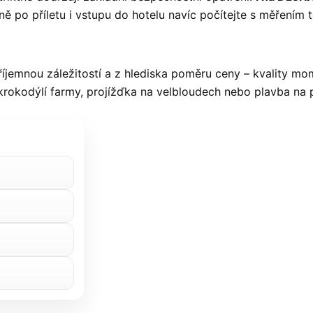
 po příletu i vstupu do hotelu navíc počítejte s měřením t
emnou záležitostí a z hlediska poměru ceny – kvality momen
krokodýlí farmy, projížďka na velbloudech nebo plavba na p