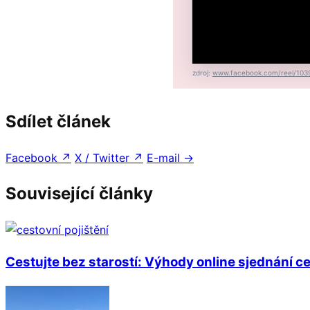
zdroj:
www.facebook.com/reel/103
Sdílet článek
Facebook
↗
X / Twitter
↗
E-mail
→
Související články
Cestujte bez starostí: Výhody online sjednání ce