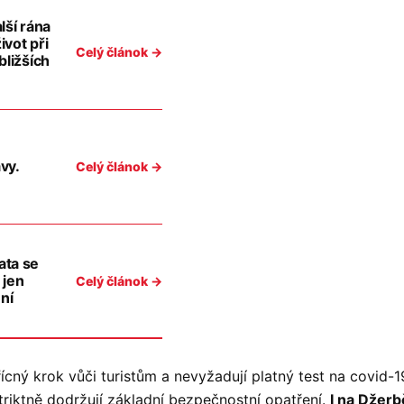
lší rána
ivot při
Celý článok →
bližších
vy.
Celý článok →
ata se
 jen
Celý článok →
ení
řícný krok vůči turistům a nevyžadují platný test na covid
triktně dodržují základní bezpečnostní opatření.
I na Džerb