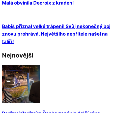
Malá obvinila Decroix z kradení
Babiš přiznal velké trápení! Svůj nekonečný boj
znovu prohrává. Největšího nepřítele našel na
talíři!
Nejnovější