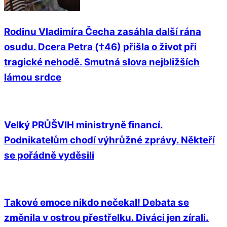
Rodinu Vladimíra Čecha zasáhla další rána
osudu. Dcera Petra (†46) přišla o život při
tragické nehodě. Smutná slova nejbližších
lámou srdce
Velký PRŮŠVIH ministryně financí.
Podnikatelům chodí výhrůžné zprávy. Někteří
se pořádně vyděsili
Takové emoce nikdo nečekal! Debata se
změnila v ostrou přestřelku. Diváci jen zírali.