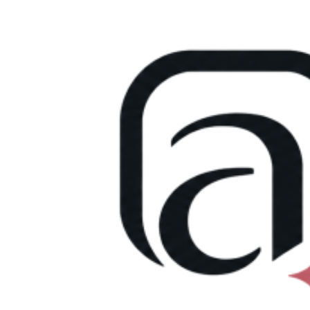
Přejít
k
obsahu