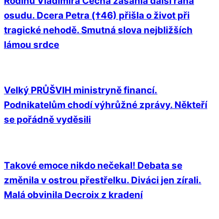
Rodinu Vladimíra Čecha zasáhla další rána
osudu. Dcera Petra (†46) přišla o život při
tragické nehodě. Smutná slova nejbližších
lámou srdce
Velký PRŮŠVIH ministryně financí.
Podnikatelům chodí výhrůžné zprávy. Někteří
se pořádně vyděsili
Takové emoce nikdo nečekal! Debata se
změnila v ostrou přestřelku. Diváci jen zírali.
Malá obvinila Decroix z kradení