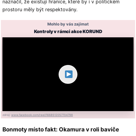
naznačil, že existují hranice, které by i v politickém
prostoru měly být respektovány.
Mohlo by vás zajímat
Kontroly v rámci akce KORUND
zdroj:
www.facebook.com/reel/1668512057704798
Bonmoty místo fakt: Okamura v roli baviče