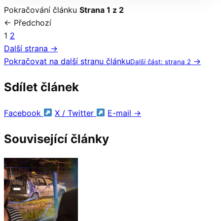
Pokračování článku
Strana 1 z 2
← Předchozí
1
2
Další strana →
Pokračovat na další stranu článku
→
Další část: strana 2
Sdílet článek
Facebook
X / Twitter
E-mail
→
Související články