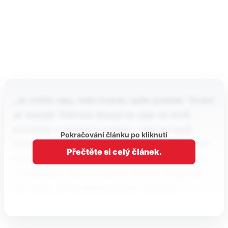
„Já cvičím taky, mám hrazdu vedle postele.“ Diváci
se zasmáli. Politická debata se však na chvíli
proměnila v podivnou exhibici – kdo má lepší
Pokračování článku po kliknutí
fyzičku, kdo působí „víc lidsky“, kdo má víc „likeů“
Přečtěte si celý článek.
na sociálních sítích. Místo argumentů se soutěžilo
v charismatu. Byla to taktika? Možná. Fungovalo
to? Záleží, co od debaty čekáte. A právě…