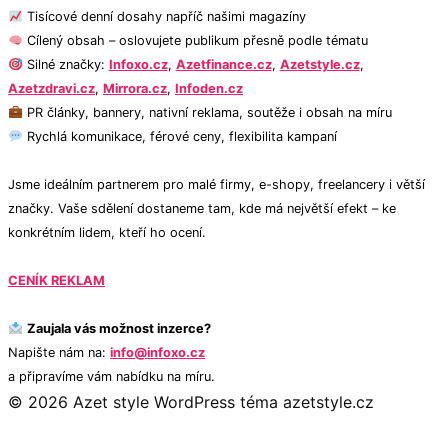
Tisícové denní dosahy napříč našimi magazíny
Cílený obsah – oslovujete publikum přesně podle tématu
Silné značky:
Infoxo.cz
,
Azetfinance.cz
,
Azetstyle.cz
,
Azetzdravi.cz
,
Mirrora.cz
,
Infoden.cz
PR články, bannery, nativní reklama, soutěže i obsah na míru
Rychlá komunikace, férové ceny, flexibilita kampaní
Jsme ideálním partnerem pro malé firmy, e-shopy, freelancery i větší
značky. Vaše sdělení dostaneme tam, kde má největší efekt – ke
konkrétním lidem, kteří ho ocení.
CENÍK REKLAM
Zaujala vás možnost inzerce?
Napište nám na:
info@infoxo.cz
a připravíme vám nabídku na míru.
© 2026 Azet style
WordPress téma azetstyle.cz