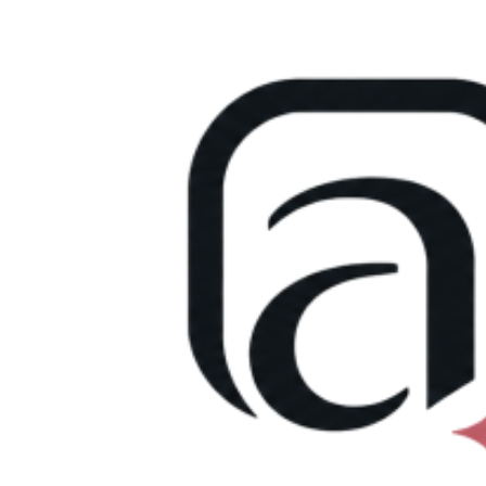
Přejít
k
obsahu