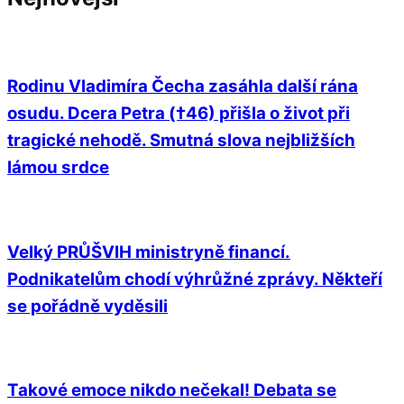
Rodinu Vladimíra Čecha zasáhla další rána
osudu. Dcera Petra (†46) přišla o život při
tragické nehodě. Smutná slova nejbližších
lámou srdce
Velký PRŮŠVIH ministryně financí.
Podnikatelům chodí výhrůžné zprávy. Někteří
se pořádně vyděsili
Takové emoce nikdo nečekal! Debata se