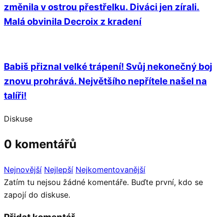
změnila v ostrou přestřelku. Diváci jen zírali.
Malá obvinila Decroix z kradení
Babiš přiznal velké trápení! Svůj nekonečný boj
znovu prohrává. Největšího nepřítele našel na
talíři!
Diskuse
0 komentářů
Nejnovější
Nejlepší
Nejkomentovanější
Zatím tu nejsou žádné komentáře. Buďte první, kdo se
zapojí do diskuse.