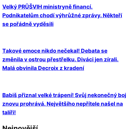
Velký PRŮŠVIH ministryně financí.
Podnikatelům chodí výhrůžné zprávy. Někteří
se pořádně vyděsili
Takové emoce nikdo nečekal! Debata se
změnila v ostrou přestřelku. Diváci jen zírali.
Malá obvinila Decroix z kradení
Babiš přiznal velké trápení! Svůj nekonečný boj
znovu prohrává. Největšího nepřítele našel na
talíři!
Nejnovější