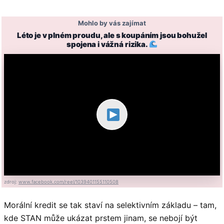
Mohlo by vás zajímat
Léto je v plném proudu, ale s koupáním jsou bohužel
spojena i vážná rizika.
zdroj:
www.facebook.com/reel/1039401155110508
Morální kredit se tak staví na selektivním základu – tam,
kde STAN může ukázat prstem jinam, se nebojí být