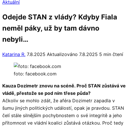
Aktuální
Odejde STAN z vlády? Kdyby Fiala
neměl páky, už by tam dávno
nebyli…
Katarina R.
7.8.2025
Aktualizováno 7.8.2025
5 min čtení
foto: facebook.com
Kauza Dozimetr znovu na scéně. Proč STAN zůstává ve
vládě, přestože se pod ním třese půda?
Ačkoliv se mohlo zdát, že aféra Dozimetr zapadla v
šumu jiných politických událostí, opak je pravdou. STAN
čelí stále silnějším pochybnostem o své integritě a jeho
přítomnost ve vládní koalici zůstává otázkou. Proč tedy