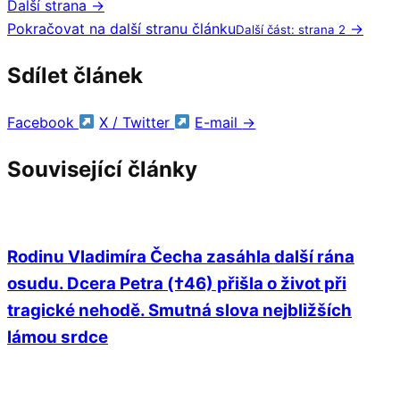
Další strana →
Pokračovat na další stranu článku
→
Další část: strana 2
Sdílet článek
Facebook
X / Twitter
E-mail
→
Související články
Rodinu Vladimíra Čecha zasáhla další rána
osudu. Dcera Petra (†46) přišla o život při
tragické nehodě. Smutná slova nejbližších
lámou srdce