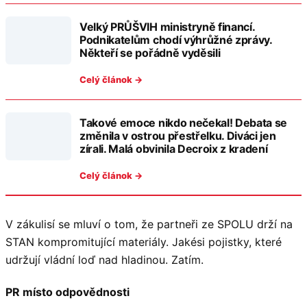
Velký PRŮŠVIH ministryně financí.
Podnikatelům chodí výhrůžné zprávy.
Někteří se pořádně vyděsili
Celý článok →
Takové emoce nikdo nečekal! Debata se
změnila v ostrou přestřelku. Diváci jen
zírali. Malá obvinila Decroix z kradení
Celý článok →
V zákulisí se mluví o tom, že partneři ze SPOLU drží na
STAN kompromitující materiály. Jakési pojistky, které
udržují vládní loď nad hladinou. Zatím.
PR místo odpovědnosti