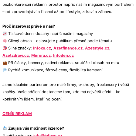
bezkonkurenční reklamní prostor napříč naším magazínovým portfoliem
– od zpravodajství a financí až po lifestyle, zdraví a zábavu.
Proč inzerovat právě u nás?
Tisícové denní dosahy napříč našimi magazíny
Cílený obsah – oslovujete publikum přesně podle tématu
Silné značky:
Infoxo.cz
,
Azetfinance.cz
,
Azetstyle.cz
,
Azetzdravi.cz
,
Mirrora.cz
,
Infoden.cz
PR články, bannery, nativní reklama, soutěže i obsah na míru
Rychlá komunikace, férové ceny, flexibilita kampaní
Jsme ideálním partnerem pro malé firmy, e-shopy, freelancery i větší
značky. Vaše sdělení dostaneme tam, kde má největší efekt – ke
konkrétním lidem, kteří ho ocení.
CENÍK REKLAM
Zaujala vás možnost inzerce?
Napište nám na:
info@infoxo.cz