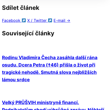
Sdílet článek
Facebook
X / Twitter
E-mail
→
Související články
Rodinu Vladimíra Čecha zasáhla další rána
osudu. Dcera Petra (†46) přišla o život při
tragické nehodě. Smutná slova nejbližších
lámou srdce
Velký PRŮŠVIH ministryně financí.
Podnikatelům chodí výhrůžné zprávy. Někteří