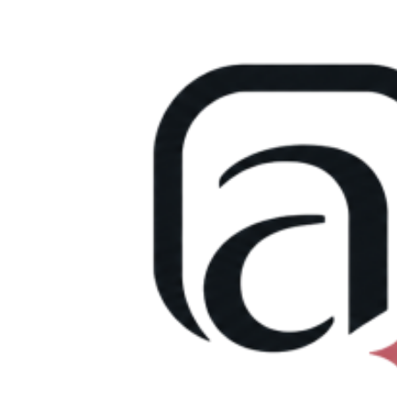
Přejít
k
obsahu