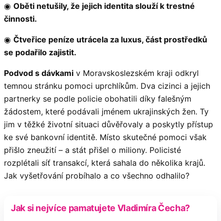
◉
Oběti netušily, že jejich identita slouží k trestné
činnosti.
◉
Čtveřice peníze utrácela za luxus, část prostředků
se podařilo zajistit.
Podvod s dávkami
v Moravskoslezském kraji odkryl
temnou stránku pomoci uprchlíkům. Dva cizinci a jejich
partnerky se podle policie obohatili díky falešným
žádostem, které podávali jménem ukrajinských žen. Ty
jim v těžké životní situaci důvěřovaly a poskytly přístup
ke své bankovní identitě. Místo skutečné pomoci však
přišlo zneužití – a stát přišel o miliony. Policisté
rozplétali síť transakcí, která sahala do několika krajů.
Jak vyšetřování probíhalo a co všechno odhalilo?
Jak si nejvíce pamatujete Vladimíra Čecha?