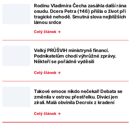
Rodinu Vladimíra Čecha zasáhla další rána
osudu. Dcera Petra (†46) přišla o život při
tragické nehodě. Smutná slova nejbližších
lámou srdce
Celý článok →
Velký PRŮŠVIH ministryně financí.
Podnikatelům chodí výhrůžné zprávy.
Někteří se pořádně vyděsili
Celý článok →
Takové emoce nikdo nečekal! Debata se
změnila v ostrou přestřelku. Diváci jen
zírali. Malá obvinila Decroix z kradení
Celý článok →