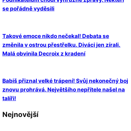
se pořádně vyděsili
Takové emoce nikdo nečekal! Debata se
změnila v ostrou přestřelku. Diváci jen zírali.
Malá obvinila Decroix z kradení
Babiš přiznal velké trápení! Svůj nekonečný boj
znovu prohrává. Největšího nepřítele našel na
talíři!
Nejnovější