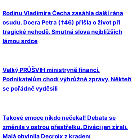
Rodinu Vladimíra Čecha zasáhla další rána
osudu. Dcera Petra (†46) přišla o život při
tragické nehodě. Smutná slova nejbližších
lámou srdce
Velký PRŮŠVIH ministryně financí.
Podnikatelům chodí výhrůžné zprávy. Někteří
se pořádně vyděsili
Takové emoce nikdo nečekal! Debata se
změnila v ostrou přestřelku. Diváci jen zírali.
Malá obvinila Decroix z kradení