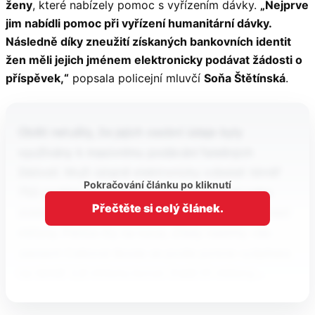
ženy
, které nabízely pomoc s vyřízením dávky.
„Nejprve
jim nabídli pomoc při vyřízení humanitární dávky.
Následně díky zneužití získaných bankovních identit
žen měli jejich jménem elektronicky podávat žádosti o
příspěvek,“
popsala policejní mluvčí
Soňa Štětínská
.
Oběti netušily, že jejich osobní údaje byly
využívány k masivnímu podávání falešných
žádostí. Muži údajně elektronicky odeslali téměř
Pokračování článku po kliknutí
750 podání, ve kterých uváděli zkreslené nebo
Přečtěte si celý článek.
zcela nepravdivé údaje. Podvod s dávkami vynesl
miliony. Peníze šly na luxus, úřady nestihly vše
zastavit Celková škoda se podle policie vyšplhala
na téměř 2,8 milionu korun. Další tři miliony…