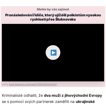
Mohlo by vás zajímat
Pronásledování řidiče, který ujížděl policistům vysokou
rychlostí přes Šluknovsko
zdroj:
www.facebook.com/reel/2149505912450197
Kriminalisté odhalili, že
dva muži z jihovýchodní Evropy
se s pomocí svých partnerek zaměřili na
ukrajinské