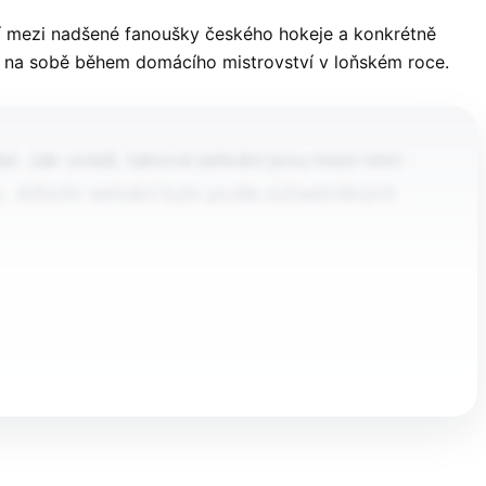
ří mezi nadšené fanoušky českého hokeje a konkrétně
es na sobě během domácího mistrovství v loňském roce.
l. Jak uvedl, taková setkání jsou mezi nimi
anec. Ačkoliv setkání bylo podle zúčastněných