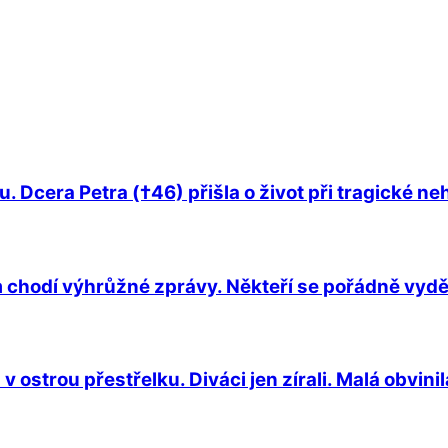
. Dcera Petra (†46) přišla o život při tragické n
 chodí výhrůžné zprávy. Někteří se pořádně vyděs
ostrou přestřelku. Diváci jen zírali. Malá obvinil