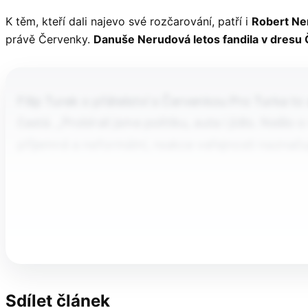
K těm, kteří dali najevo své rozčarování, patří i
Robert Ne
právě Červenky.
Danuše Nerudová letos fandila v dresu 
Filip Turek o přátelství s Červenkou Pro Turka t
častá. „Probírali jsme politiku, auta i jídlo. Nešl
příjemné a neformální, reakce veřejnosti naznaču
Sdílet článek