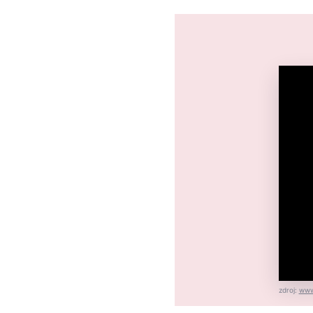
zdroj:
www