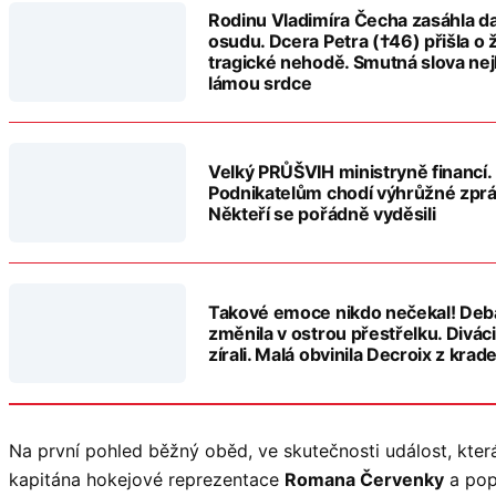
Rodinu Vladimíra Čecha zasáhla da
osudu. Dcera Petra (†46) přišla o ž
tragické nehodě. Smutná slova nej
lámou srdce
Velký PRŮŠVIH ministryně financí.
Podnikatelům chodí výhrůžné zprá
Někteří se pořádně vyděsili
Takové emoce nikdo nečekal! Deb
změnila v ostrou přestřelku. Diváci
zírali. Malá obvinila Decroix z krad
Na první pohled běžný oběd, ve skutečnosti událost, kte
kapitána hokejové reprezentace
Romana Červenky
a pop