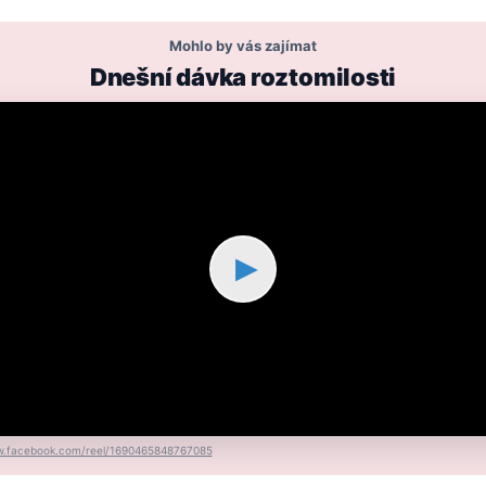
Mohlo by vás zajímat
Dnešní dávka roztomilosti
▶
.facebook.com/reel/1690465848767085