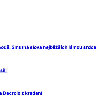
ehodě. Smutná slova nejbližších lámou srdce
ili
a Decroix z kradení