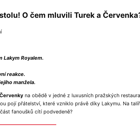
 stolu! O čem mluvili Turek a Červen
í
em Lakym Royalem.
vní reakce.
jejího manžela.
Červenky
na obědě v jedné z luxusních pražských restaurac
 pojí přátelství, které vzniklo právě díky Lakymu. Na talíři
 část fanoušků cítí podvedeně?