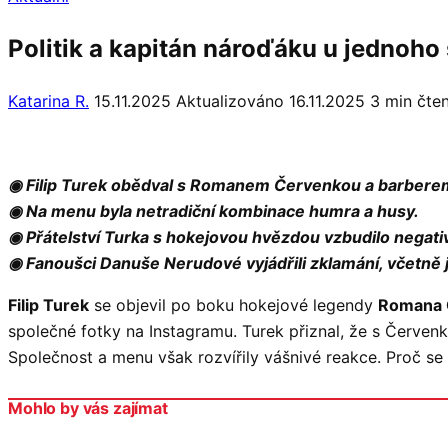
Politik a kapitán nároďáku u jednoho
Katarina R.
15.11.2025
Aktualizováno 16.11.2025
3 min čten
◉ Filip Turek obědval s Romanem Červenkou a barber
◉ Na menu byla netradiční kombinace humra a husy.
◉ Přátelství Turka s hokejovou hvězdou vzbudilo negati
◉ Fanoušci Danuše Nerudové vyjádřili zklamání, včetně 
Filip Turek
se objevil po boku hokejové legendy
Romana 
společné fotky na Instagramu. Turek přiznal, že s Červenkou
Společnost a menu však rozvířily vášnivé reakce. Proč se
Mohlo by vás zajímat