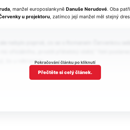
ruda
, manžel europoslankyně
Danuše Nerudové
. Oba pat
Červenky u projektoru
, zatímco její manžel měl stejný dr
o ale nebylo poprvé, co se s Romanem Červenkou seše
o o nic oficiálního, prostě přátelský oběd,“ řekl posl
jí, že u některých…
Pokračování článku po kliknutí
Přečtěte si celý článek.