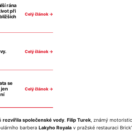
lší rána
ivot při
Celý článok →
bližších
vy.
Celý článok →
ata se
 jen
Celý článok →
ení
rá
rozvířila společenské vody
.
Filip Turek
, známý motoristic
ulárního barbera
Lakyho Royala
v pražské restauraci Brick