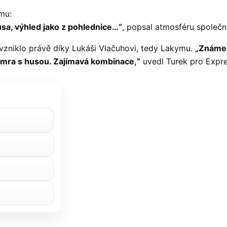
mu:
sa, výhled jako z pohlednice…“
, popsal atmosféru společ
 vzniklo právě díky Lukáši Vlačuhovi, tedy Lakymu.
„Známe 
humra s husou. Zajímavá kombinace,“
uvedl Turek pro Expre