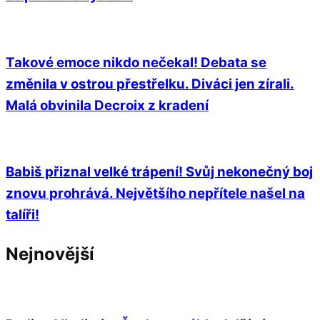
Takové emoce nikdo nečekal! Debata se
změnila v ostrou přestřelku. Diváci jen zírali.
Malá obvinila Decroix z kradení
Babiš přiznal velké trápení! Svůj nekonečný boj
znovu prohrává. Největšího nepřítele našel na
talíři!
Nejnovější