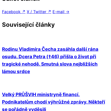
Facebook
↗
X / Twitter
↗
E-mail
→
Související články
Rodinu Vladimíra Čecha zasáhla další rána
osudu. Dcera Petra (†46) přišla o život při
tragické nehodě. Smutná slova nejbližších
lámou srdce
Velký PRŮŠVIH ministryně financí.
Podnikatelům chodí výhrůžné zprávy. Někteří
se pořádně vyděsili