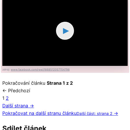
▶
zdroj:
www.facebook.com/reel/1668512057704798
Pokračování článku
Strana 1 z 2
← Předchozí
1
2
Další strana →
Pokračovat na další stranu článku
→
Další část: strana 2
Sdílet článek