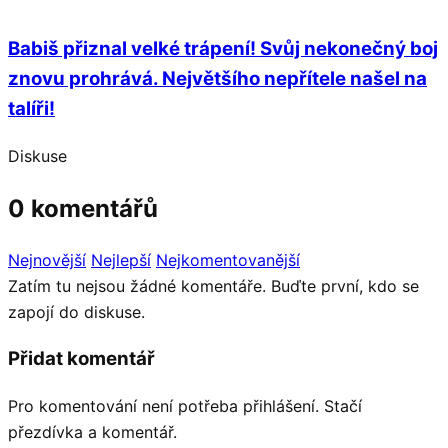
Babiš přiznal velké trápení! Svůj nekonečný boj
znovu prohrává. Největšího nepřítele našel na
talíři!
Diskuse
0 komentářů
Nejnovější
Nejlepší
Nejkomentovanější
Zatím tu nejsou žádné komentáře. Buďte první, kdo se
zapojí do diskuse.
Přidat komentář
Pro komentování není potřeba přihlášení. Stačí
přezdívka a komentář.