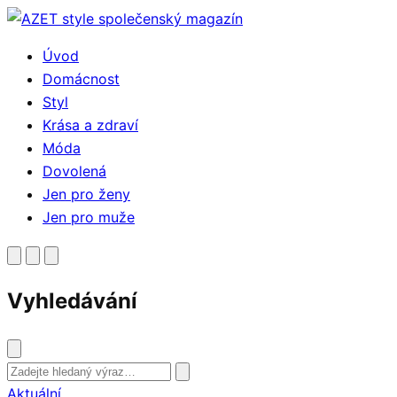
Přejít
k
Úvod
obsahu
Domácnost
Styl
Krása a zdraví
Móda
Dovolená
Jen pro ženy
Jen pro muže
Vyhledávání
Vyhledat
Aktuální