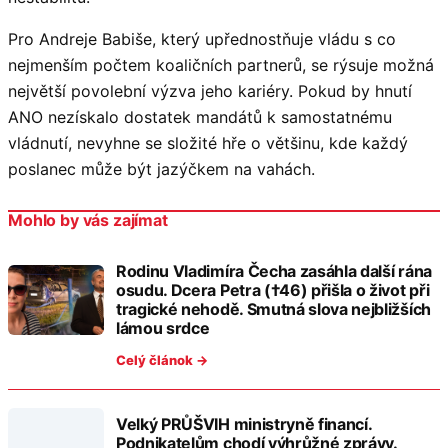
Pro Andreje Babiše, který upřednostňuje vládu s co
nejmenším počtem koaličních partnerů, se rýsuje možná
největší povolební výzva jeho kariéry. Pokud by hnutí
ANO nezískalo dostatek mandátů k samostatnému
vládnutí, nevyhne se složité hře o většinu, kde každý
poslanec může být jazýčkem na vahách.
Mohlo by vás zajímat
Rodinu Vladimíra Čecha zasáhla další rána
osudu. Dcera Petra (†46) přišla o život při
tragické nehodě. Smutná slova nejbližších
lámou srdce
Celý článok →
Velký PRŮŠVIH ministryně financí.
Podnikatelům chodí výhrůžné zprávy.