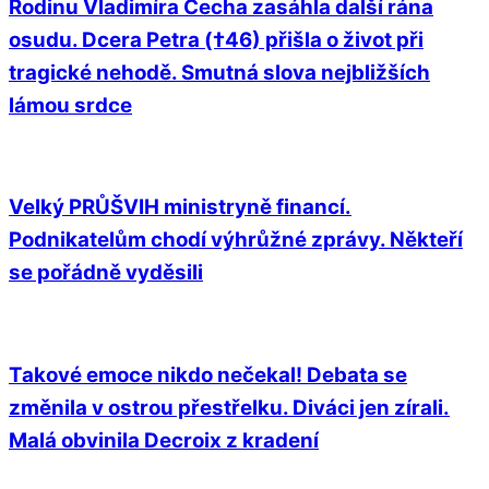
Rodinu Vladimíra Čecha zasáhla další rána
osudu. Dcera Petra (†46) přišla o život při
tragické nehodě. Smutná slova nejbližších
lámou srdce
Velký PRŮŠVIH ministryně financí.
Podnikatelům chodí výhrůžné zprávy. Někteří
se pořádně vyděsili
Takové emoce nikdo nečekal! Debata se
změnila v ostrou přestřelku. Diváci jen zírali.
Malá obvinila Decroix z kradení