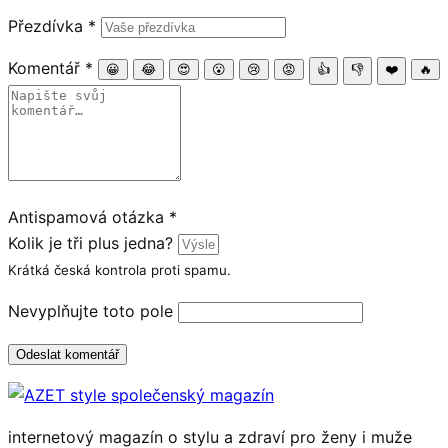
Přezdívka
*
Komentář
*
😀
😂
😍
😮
😢
😡
👍
👎
❤️
🔥
Antispamová otázka
*
Kolik je tři plus jedna?
Krátká česká kontrola proti spamu.
Nevyplňujte toto pole
Odeslat komentář
internetový magazín o stylu a zdraví pro ženy i muže