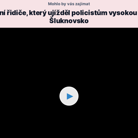
Mohlo by vás zajímat
 řidiče, který ujížděl policistům vysokou
Šluknovsko
▶