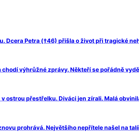
. Dcera Petra (†46) přišla o život při tragické n
 chodí výhrůžné zprávy. Někteří se pořádně vyděs
ostrou přestřelku. Diváci jen zírali. Malá obvinil
novu prohrává. Největšího nepřítele našel na talíř