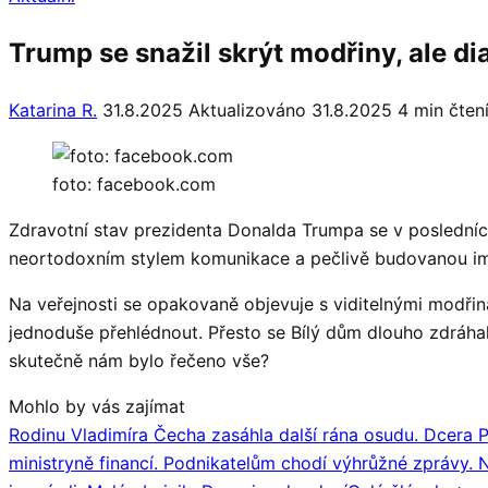
Trump se snažil skrýt modřiny, ale d
Katarina R.
31.8.2025
Aktualizováno 31.8.2025
4 min čten
foto: facebook.com
Zdravotní stav prezidenta Donalda Trumpa se v posledních
neortodoxním stylem komunikace a pečlivě budovanou imag
Na veřejnosti se opakovaně objevuje s viditelnými modřin
jednoduše přehlédnout. Přesto se Bílý dům dlouho zdráhal
skutečně nám bylo řečeno vše?
Mohlo by vás zajímat
Rodinu Vladimíra Čecha zasáhla další rána osudu. Dcera Pe
ministryně financí. Podnikatelům chodí výhrůžné zprávy. N