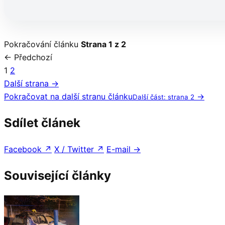
Pokračování článku
Strana 1 z 2
← Předchozí
1
2
Další strana →
Pokračovat na další stranu článku
→
Další část: strana 2
Sdílet článek
Facebook
↗
X / Twitter
↗
E-mail
→
Související články