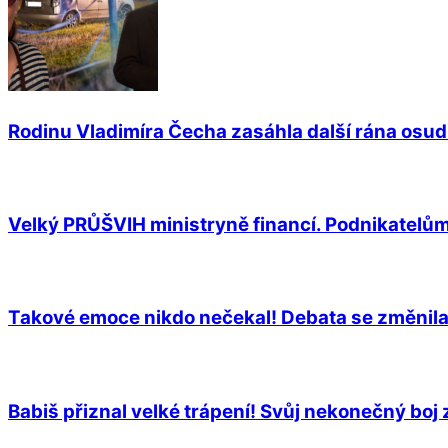
Rodinu Vladimíra Čecha zasáhla další rána osudu
Velký PRŮŠVIH ministryně financí. Podnikatelům
Takové emoce nikdo nečekal! Debata se změnila v 
Babiš přiznal velké trápení! Svůj nekonečný boj z