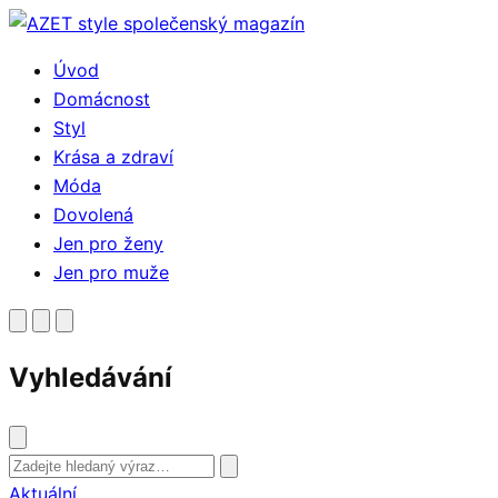
Přejít
k
Úvod
obsahu
Domácnost
Styl
Krása a zdraví
Móda
Dovolená
Jen pro ženy
Jen pro muže
Vyhledávání
Vyhledat
Aktuální