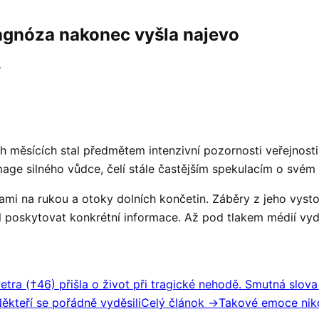
iagnóza nakonec vyšla najevo
í
 měsících stal předmětem intenzivní pozornosti veřejnosti
e silného vůdce, čelí stále častějším spekulacím o svém 
ami na rukou a otoky dolních končetin. Záběry z jeho vysto
 poskytovat konkrétní informace. Až pod tlakem médií vydal
tra (†46) přišla o život při tragické nehodě. Smutná slova
ěkteří se pořádně vyděsili
Celý článok →
Takové emoce nikd