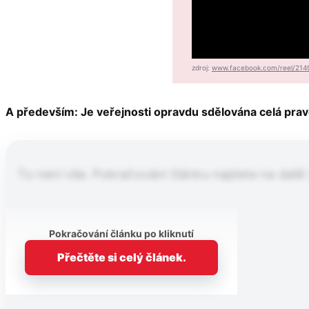
zdroj:
www.facebook.com/reel/214
A především: Je veřejnosti opravdu sdělována celá pr
To není vše. Pokračování článku najdete na další
Pokračování článku po kliknutí
Přečtěte si celý článek.