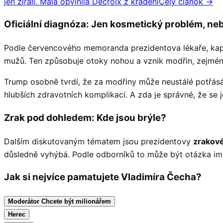
jen zírali. Malá obvinila Decroix z kradení
Celý článok →
Oficiální diagnóza: Jen kosmetický problém, ne
Podle červencového memoranda prezidentova lékaře, kap
mužů. Ten způsobuje otoky nohou a vznik modřin, zejména
Trump osobně tvrdí, že za modřiny může neustálé potřásá
hlubších zdravotních komplikací. A zda je správné, že se 
Zrak pod dohledem: Kde jsou brýle?
Dalším diskutovaným tématem jsou prezidentovy
zrakové
důsledně vyhýbá. Podle odborníků to může být otázka ima
Jak si nejvíce pamatujete Vladimíra Čecha?
Moderátor Chcete být milionářem
Herec