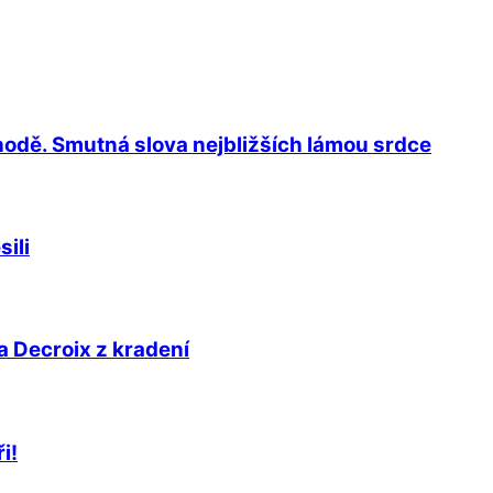
ehodě. Smutná slova nejbližších lámou srdce
ili
a Decroix z kradení
i!