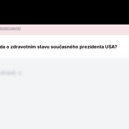
9505912450197
avda o zdravotním stavu současného prezidenta USA?
 straně ↓