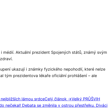
 i médií. Aktuální prezident Spojených států, známý svým
zdraví.
upení ukazují i známky fyzického nepohodlí, které nelze
 tým prezidentova lékaře oficiální prohlášení – ale
 nejbližších lámou srdce
Celý článok →
Velký PRŮŠVIH
o nečekal! Debata se změnila v ostrou přestřelku. Diváci