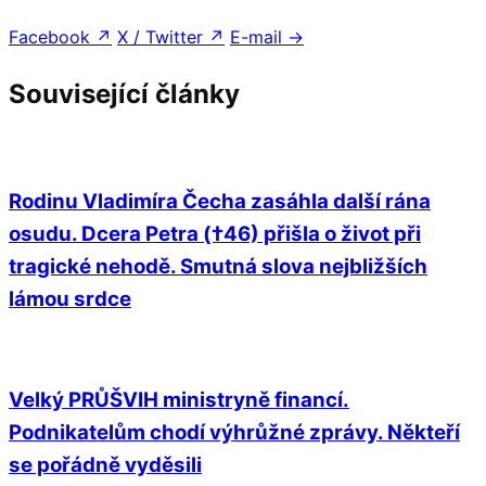
Facebook
↗
X / Twitter
↗
E-mail
→
Související články
Rodinu Vladimíra Čecha zasáhla další rána
osudu. Dcera Petra (†46) přišla o život při
tragické nehodě. Smutná slova nejbližších
lámou srdce
Velký PRŮŠVIH ministryně financí.
Podnikatelům chodí výhrůžné zprávy. Někteří
se pořádně vyděsili