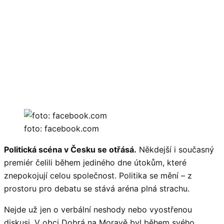
foto: facebook.com
Politická scéna v Česku se otřásá.
Někdejší i současný
premiér čelili během jediného dne útokům, které
znepokojují celou společnost. Politika se mění – z
prostoru pro debatu se stává aréna plná strachu.
Nejde už jen o verbální neshody nebo vyostřenou
diskusi. V obci Dobrá na Moravě byl během svého