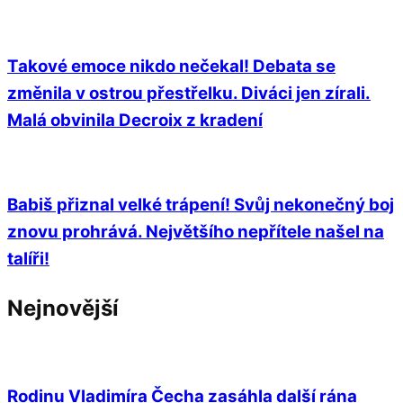
Takové emoce nikdo nečekal! Debata se
změnila v ostrou přestřelku. Diváci jen zírali.
Malá obvinila Decroix z kradení
Babiš přiznal velké trápení! Svůj nekonečný boj
znovu prohrává. Největšího nepřítele našel na
talíři!
Nejnovější
Rodinu Vladimíra Čecha zasáhla další rána