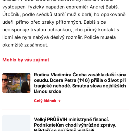
vystoupení fyzicky napaden expremiér Andrej Babiš.
Útočník, podle svědků starší muž s berlí, ho opakovaně
udeřil přímo před zraky přítomných. Babiš sice
nedisponuje trvalou ochrankou, jeho přímý kontakt s
lidmi ale nyní nabývá děsivý rozměr. Policie musela
okamžitě zasáhnout.
Mohlo by vás zajímat
Rodinu Vladimíra Čecha zasáhla další rána
osudu. Dcera Petra (†46) přišla o život při
tragické nehodě. Smutná slova nejbližších
lámou srdce
Celý článok →
Velký PRŮŠVIH ministryně financí.
Podnikatelům chodí výhrůžné zprávy.
Někteří se pořádně vyděsili