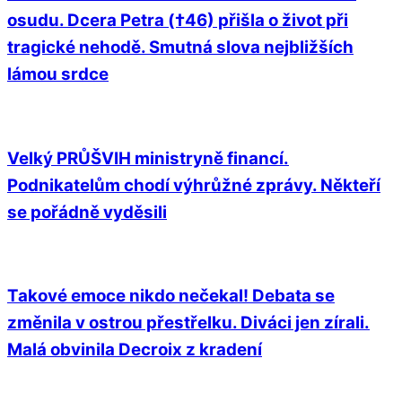
osudu. Dcera Petra (†46) přišla o život při
tragické nehodě. Smutná slova nejbližších
lámou srdce
Velký PRŮŠVIH ministryně financí.
Podnikatelům chodí výhrůžné zprávy. Někteří
se pořádně vyděsili
Takové emoce nikdo nečekal! Debata se
změnila v ostrou přestřelku. Diváci jen zírali.
Malá obvinila Decroix z kradení