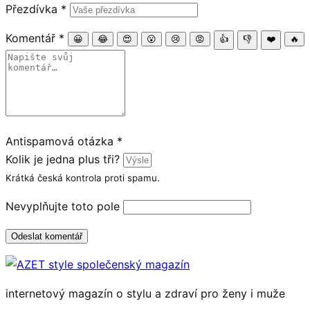
Přezdívka
*
Komentář
*
😀
😂
😍
😮
😢
😡
👍
👎
❤️
🔥
Antispamová otázka
*
Kolik je jedna plus tři?
Krátká česká kontrola proti spamu.
Nevyplňujte toto pole
Odeslat komentář
internetový magazín o stylu a zdraví pro ženy i muže