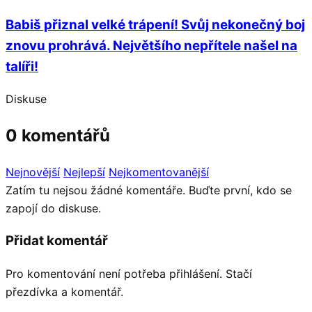
Babiš přiznal velké trápení! Svůj nekonečný boj
znovu prohrává. Největšího nepřítele našel na
talíři!
Diskuse
0 komentářů
Nejnovější
Nejlepší
Nejkomentovanější
Zatím tu nejsou žádné komentáře. Buďte první, kdo se
zapojí do diskuse.
Přidat komentář
Pro komentování není potřeba přihlášení. Stačí
přezdívka a komentář.