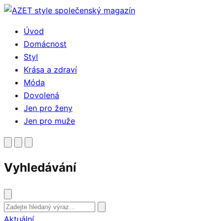
Přejít
k
Úvod
obsahu
Domácnost
Styl
Krása a zdraví
Móda
Dovolená
Jen pro ženy
Jen pro muže
Vyhledávání
Vyhledat
Aktuální