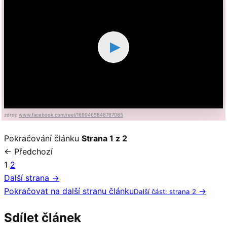
▶
zdroj:
www.facebook.com/reel/1690465848767085
Pokračování článku
Strana 1 z 2
← Předchozí
1
2
Další strana →
Pokračovat na další stranu článku
→
Další část: strana 2
Sdílet článek