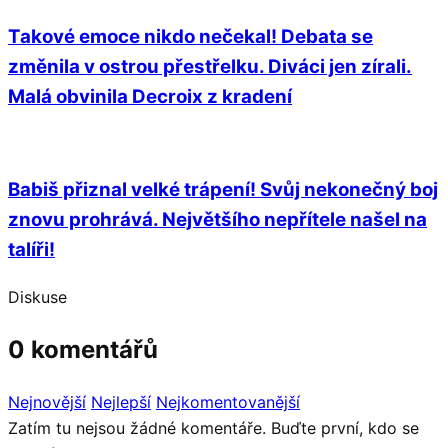
Takové emoce nikdo nečekal! Debata se
změnila v ostrou přestřelku. Diváci jen zírali.
Malá obvinila Decroix z kradení
Babiš přiznal velké trápení! Svůj nekonečný boj
znovu prohrává. Největšího nepřítele našel na
talíři!
Diskuse
0 komentářů
Nejnovější
Nejlepší
Nejkomentovanější
Zatím tu nejsou žádné komentáře. Buďte první, kdo se