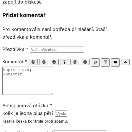
zapojí do diskuse.
Přidat komentář
Pro komentování není potřeba přihlášení. Stačí
přezdívka a komentář.
Přezdívka
*
Komentář
*
😀
😂
😍
😮
😢
😡
👍
👎
❤️
🔥
Antispamová otázka
*
Kolik je jedna plus pět?
Krátká česká kontrola proti spamu.