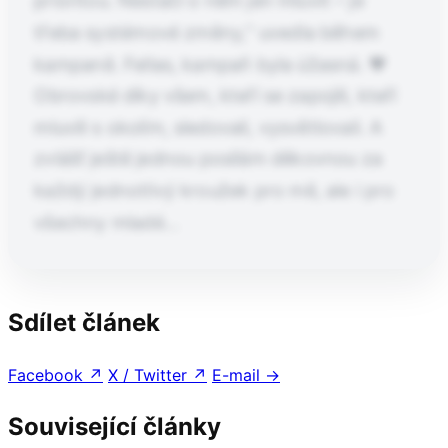
prioritou. Nestačí o něm jen mluvit – je
třeba systémové změny,“ uvedla během
kampaně. Fellas, kampaň byla úžasná. 💖
Obrovské díky všem, kteří se zapojili, kteří
mluvili s okolím, sledovali, vysvětlovali. A
zvlášť ještě jednou posílám děkovnou za
každý jednotlivý kroužek pro mě, ale i pro
všechny mladé…
Pokračování článku po kliknutí
Sdílet článek
Přečtěte si celý článek.
Facebook
↗
X / Twitter
↗
E-mail
→
Související články