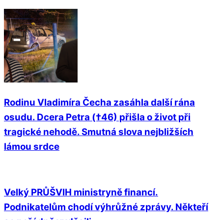
Rodinu Vladimíra Čecha zasáhla další rána
osudu. Dcera Petra (†46) přišla o život při
tragické nehodě. Smutná slova nejbližších
lámou srdce
Velký PRŮŠVIH ministryně financí.
Podnikatelům chodí výhrůžné zprávy. Někteří