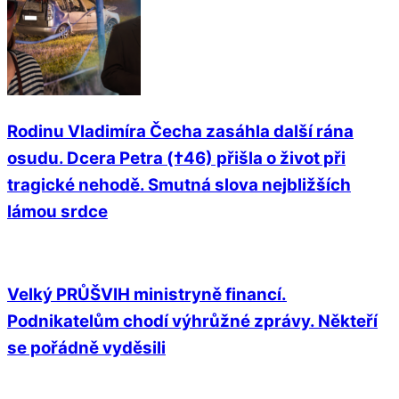
Rodinu Vladimíra Čecha zasáhla další rána
osudu. Dcera Petra (†46) přišla o život při
tragické nehodě. Smutná slova nejbližších
lámou srdce
Velký PRŮŠVIH ministryně financí.
Podnikatelům chodí výhrůžné zprávy. Někteří
se pořádně vyděsili