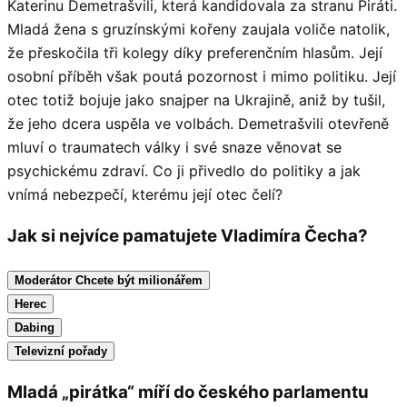
Katerinu Demetrašvili, která kandidovala za stranu Piráti.
Mladá žena s gruzínskými kořeny zaujala voliče natolik,
že přeskočila tři kolegy díky preferenčním hlasům. Její
osobní příběh však poutá pozornost i mimo politiku. Její
otec totiž bojuje jako snajper na Ukrajině, aniž by tušil,
že jeho dcera uspěla ve volbách. Demetrašvili otevřeně
mluví o traumatech války i své snaze věnovat se
psychickému zdraví. Co ji přivedlo do politiky a jak
vnímá nebezpečí, kterému její otec čelí?
Jak si nejvíce pamatujete Vladimíra Čecha?
Moderátor Chcete být milionářem
Herec
Dabing
Televizní pořady
Mladá „pirátka“ míří do českého parlamentu