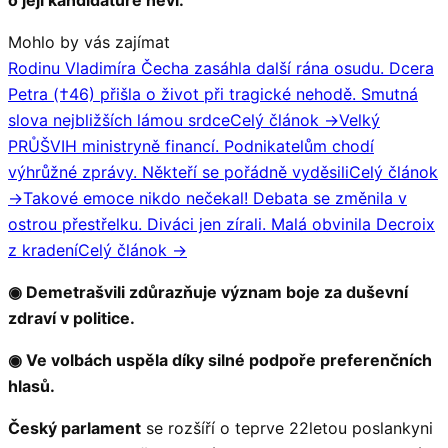
Mohlo by vás zajímat
Rodinu Vladimíra Čecha zasáhla další rána osudu. Dcera
Petra (†46) přišla o život při tragické nehodě. Smutná
slova nejbližších lámou srdce
Celý článok →
Velký
PRŮŠVIH ministryně financí. Podnikatelům chodí
výhrůžné zprávy. Někteří se pořádně vyděsili
Celý článok
→
Takové emoce nikdo nečekal! Debata se změnila v
ostrou přestřelku. Diváci jen zírali. Malá obvinila Decroix
z kradení
Celý článok →
◉ Demetrašvili zdůrazňuje význam boje za duševní
zdraví v politice.
◉ Ve volbách uspěla díky silné podpoře preferenčních
hlasů.
Český parlament
se rozšíří o teprve 22letou poslankyni