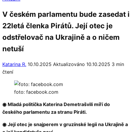
V českém parlamentu bude zasedat i
22letá členka Pirátů. Její otec je
odstřelovač na Ukrajině a o ničem
netuší
Katarina R.
10.10.2025
Aktualizováno 10.10.2025
3 min
čtení
foto: facebook.com
◉ Mladá politička Katerina Demetrašvili míří do
českého parlamentu za stranu Piráti.
◉ Její otec je snajperem v gruzínské legii na Ukrajině a
o její kandidatuře neví.