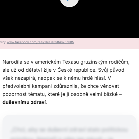
droj:
www.facebook.com/reel/1690465848767085
Narodila se v americkém Texasu gruzínským rodičům,
ale už od dětství žije v České republice. Svůj původ
však nezapírá, naopak se k němu hrdě hlásí. V
předvolební kampani zdůraznila, že chce věnovat
pozornost tématu, které je jí osobně velmi blízké –
duševnímu zdraví
.
„Chci, aby se duševní zdraví stalo politickou