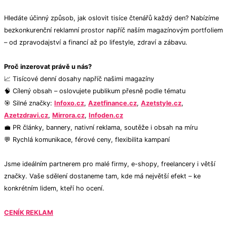
Hledáte účinný způsob, jak oslovit tisíce čtenářů každý den? Nabízíme
bezkonkurenční reklamní prostor napříč naším magazínovým portfoliem
– od zpravodajství a financí až po lifestyle, zdraví a zábavu.
Proč inzerovat právě u nás?
📈 Tisícové denní dosahy napříč našimi magazíny
🧠 Cílený obsah – oslovujete publikum přesně podle tématu
🎯 Silné značky:
Infoxo.cz
,
Azetfinance.cz
,
Azetstyle.cz
,
Azetzdravi.cz
,
Mirrora.cz
,
Infoden.cz
💼 PR články, bannery, nativní reklama, soutěže i obsah na míru
💬 Rychlá komunikace, férové ceny, flexibilita kampaní
Jsme ideálním partnerem pro malé firmy, e-shopy, freelancery i větší
značky. Vaše sdělení dostaneme tam, kde má největší efekt – ke
konkrétním lidem, kteří ho ocení.
CENÍK REKLAM