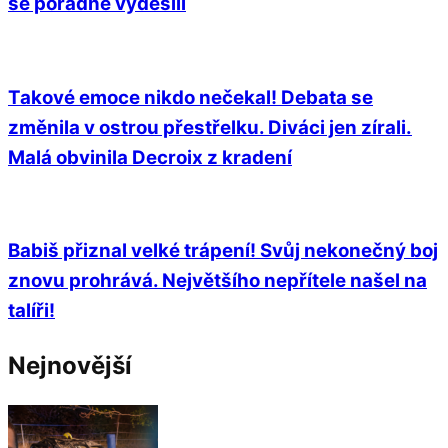
se pořádně vyděsili
Takové emoce nikdo nečekal! Debata se
změnila v ostrou přestřelku. Diváci jen zírali.
Malá obvinila Decroix z kradení
Babiš přiznal velké trápení! Svůj nekonečný boj
znovu prohrává. Největšího nepřítele našel na
talíři!
Nejnovější