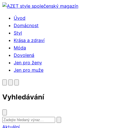
Přejít
k
Úvod
obsahu
Domácnost
Styl
Krása a zdraví
Móda
Dovolená
Jen pro ženy
Jen pro muže
Vyhledávání
Vyhledat
Aktuální