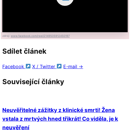
zdroj:
www.facebook.com/reel/2149505912450197
Sdílet článek
Facebook
X / Twitter
E-mail
→
Související články
Neuvěřitelné zážitky z klinické smrti! Žena
vstala z mrtvých hned třikrát! Co viděla, je k
neuvěření