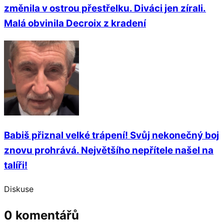
změnila v ostrou přestřelku. Diváci jen zírali.
Malá obvinila Decroix z kradení
Babiš přiznal velké trápení! Svůj nekonečný boj
znovu prohrává. Největšího nepřítele našel na
talíři!
Diskuse
0 komentářů