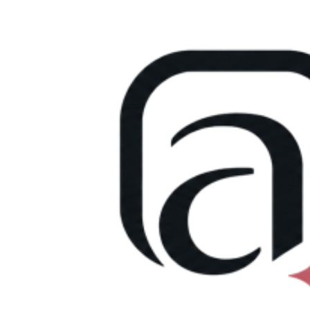
Přejít
k
obsahu