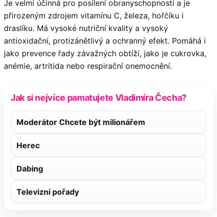
Je velmi účinná pro posílení obranyschopnosti a je
přirozeným zdrojem vitamínu C, železa, hořčíku i
draslíku. Má vysoké nutriční kvality a vysoký
antioxidační, protizánětlivý a ochranný efekt. Pomáhá i
jako prevence řady závažných obtíží, jako je cukrovka,
anémie, artritida nebo respirační onemocnění.
Jak si nejvíce pamatujete Vladimíra Čecha?
Moderátor Chcete být milionářem
Herec
Dabing
Televizní pořady