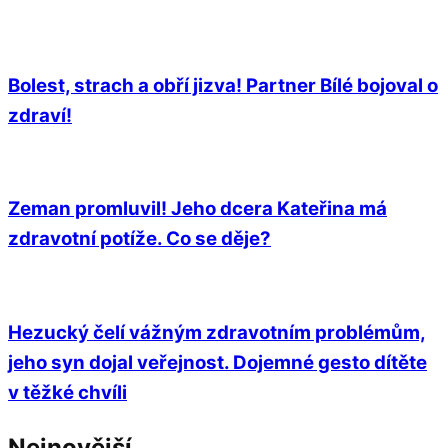
Bolest, strach a obří jizva! Partner Bílé bojoval o
zdraví!
Zeman promluvil! Jeho dcera Kateřina má
zdravotní potíže. Co se děje?
Hezucký čelí vážným zdravotním problémům,
jeho syn dojal veřejnost. Dojemné gesto dítěte
v těžké chvíli
Nejnovější