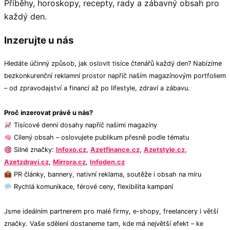
Příběhy, horoskopy, recepty, rady a zábavný obsah pro
každý den.
Inzerujte u nás
Hledáte účinný způsob, jak oslovit tisíce čtenářů každý den? Nabízíme
bezkonkurenční reklamní prostor napříč naším magazínovým portfoliem
– od zpravodajství a financí až po lifestyle, zdraví a zábavu.
Proč inzerovat právě u nás?
Tisícové denní dosahy napříč našimi magazíny
Cílený obsah – oslovujete publikum přesně podle tématu
Silné značky:
Infoxo.cz
,
Azetfinance.cz
,
Azetstyle.cz
,
Azetzdravi.cz
,
Mirrora.cz
,
Infoden.cz
PR články, bannery, nativní reklama, soutěže i obsah na míru
Rychlá komunikace, férové ceny, flexibilita kampaní
Jsme ideálním partnerem pro malé firmy, e-shopy, freelancery i větší
značky. Vaše sdělení dostaneme tam, kde má největší efekt – ke