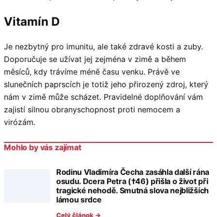
Vitamín D
Je nezbytný pro imunitu, ale také zdravé kosti a zuby.
Doporučuje se užívat jej zejména v zimě a během
měsíců, kdy trávíme méně času venku. Právě ve
slunečních paprscích je totiž jeho přirozený zdroj, který
nám v zimě může scházet. Pravidelné doplňování vám
zajistí silnou obranyschopnost proti nemocem a
virózám.
Mohlo by vás zajímat
Rodinu Vladimíra Čecha zasáhla další rána
osudu. Dcera Petra (†46) přišla o život při
tragické nehodě. Smutná slova nejbližších
lámou srdce
Celý článok →