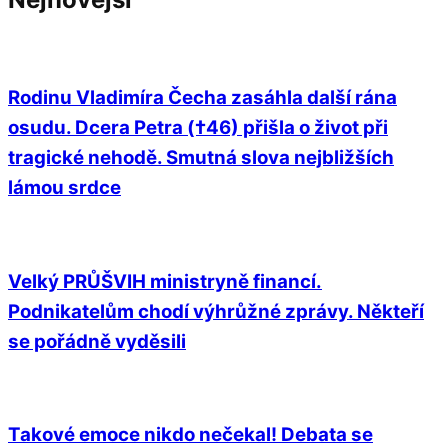
Rodinu Vladimíra Čecha zasáhla další rána
osudu. Dcera Petra (†46) přišla o život při
tragické nehodě. Smutná slova nejbližších
lámou srdce
Velký PRŮŠVIH ministryně financí.
Podnikatelům chodí výhrůžné zprávy. Někteří
se pořádně vyděsili
Takové emoce nikdo nečekal! Debata se