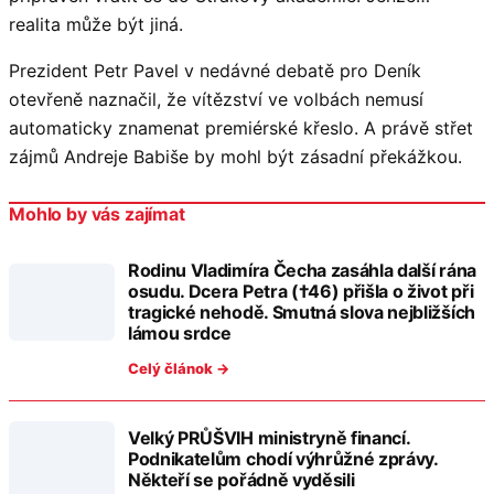
realita může být jiná.
Prezident Petr Pavel v nedávné debatě pro Deník
otevřeně naznačil, že vítězství ve volbách nemusí
automaticky znamenat premiérské křeslo. A právě střet
zájmů Andreje Babiše by mohl být zásadní překážkou.
Mohlo by vás zajímat
Rodinu Vladimíra Čecha zasáhla další rána
osudu. Dcera Petra (†46) přišla o život při
tragické nehodě. Smutná slova nejbližších
lámou srdce
Celý článok →
Velký PRŮŠVIH ministryně financí.
Podnikatelům chodí výhrůžné zprávy.
Někteří se pořádně vyděsili