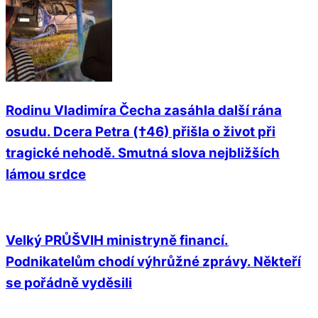
Rodinu Vladimíra Čecha zasáhla další rána
osudu. Dcera Petra (†46) přišla o život při
tragické nehodě. Smutná slova nejbližších
lámou srdce
Velký PRŮŠVIH ministryně financí.
Podnikatelům chodí výhrůžné zprávy. Někteří
se pořádně vyděsili