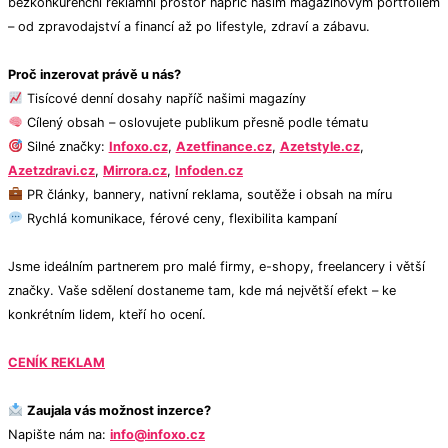
bezkonkurenční reklamní prostor napříč naším magazínovým portfoliem
– od zpravodajství a financí až po lifestyle, zdraví a zábavu.
Proč inzerovat právě u nás?
Tisícové denní dosahy napříč našimi magazíny
Cílený obsah – oslovujete publikum přesně podle tématu
Silné značky:
Infoxo.cz
,
Azetfinance.cz
,
Azetstyle.cz
,
Azetzdravi.cz
,
Mirrora.cz
,
Infoden.cz
PR články, bannery, nativní reklama, soutěže i obsah na míru
Rychlá komunikace, férové ceny, flexibilita kampaní
Jsme ideálním partnerem pro malé firmy, e-shopy, freelancery i větší
značky. Vaše sdělení dostaneme tam, kde má největší efekt – ke
konkrétním lidem, kteří ho ocení.
CENÍK REKLAM
Zaujala vás možnost inzerce?
Napište nám na:
info@infoxo.cz