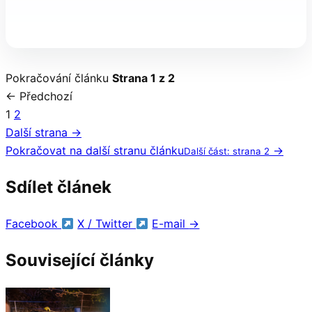
Pokračování článku
Strana 1 z 2
← Předchozí
1
2
Další strana →
Pokračovat na další stranu článku
→
Další část: strana 2
Sdílet článek
Facebook
X / Twitter
E-mail
→
Související články