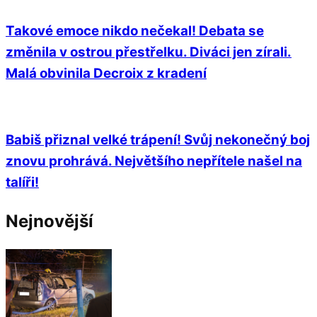
Takové emoce nikdo nečekal! Debata se
změnila v ostrou přestřelku. Diváci jen zírali.
Malá obvinila Decroix z kradení
Babiš přiznal velké trápení! Svůj nekonečný boj
znovu prohrává. Největšího nepřítele našel na
talíři!
Nejnovější