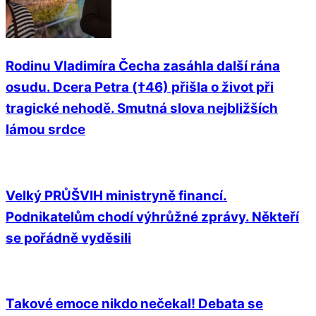
Rodinu Vladimíra Čecha zasáhla další rána
osudu. Dcera Petra (†46) přišla o život při
tragické nehodě. Smutná slova nejbližších
lámou srdce
Velký PRŮŠVIH ministryně financí.
Podnikatelům chodí výhrůžné zprávy. Někteří
se pořádně vyděsili
Takové emoce nikdo nečekal! Debata se