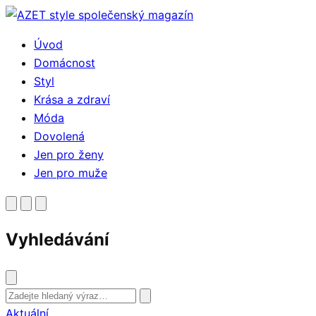
Přejít
k
Úvod
obsahu
Domácnost
Styl
Krása a zdraví
Móda
Dovolená
Jen pro ženy
Jen pro muže
Vyhledávání
Vyhledat
Aktuální