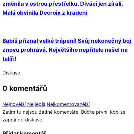
změnila v ostrou přestřelku. Diváci jen zírali.
Malá obvinila Decroix z kradení
Babiš přiznal velké trápení! Svůj nekonečný boj
znovu prohrává. Největšího nepřítele našel na
talíři!
Diskuse
0 komentářů
Nejnovější
Nejlepší
Nejkomentovanější
Zatím tu nejsou žádné komentáře. Buďte první, kdo se
zapojí do diskuse.
Přidat komentář