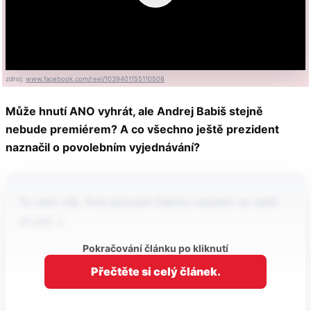
zdroj:
www.facebook.com/reel/1039401155110508
Může hnutí ANO vyhrát, ale Andrej Babiš stejně
nebude premiérem? A co všechno ještě prezident
naznačil o povolebním vyjednávání?
To není vše. Pokračování článku najdete na další
straně ↓
Pokračování článku po kliknutí
Přečtěte si celý článek.