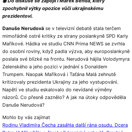
◉ Do diskuse se zapojil i Marek Benda, který
zpochybnil výtky opozice vůči ukrajinskému
prezidentovi.
Danuše Nerudová
se v televizní debatě stala terčem
mimořádně ostré kritiky ze strany poslankyně SPD Karly
Maříkové. Hádka ve studiu CNN Prima NEWS se zvrhla
do osobní roviny, když padla výzva, aby europoslankyně
poslala své blízké na frontu. Nerudová hájila Volodymyra
Zelenského a jeho pozici v jednání s Donaldem
Trumpem. Naopak Maříková i Taťána Malá zehnutě
kritizovaly prezidenta Ukrajiny za jeho vystupování.
Napětí ve studiu eskalovalo do nevídané výměny
názorů. Co přesně zaznělo? A jak na útoky odpověděla
Danuše Nerudová?
Mohlo by vás zajímat
Rodinu Vladimíra Čecha zasáhla další rána osudu. Dcera