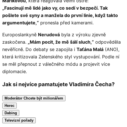
Maříkovou
, která reagovala velmi ostře:
„Fascinují mě lidé jako vy, co sedí v bezpečí. Tak
pošlete své syny a manžela do první linie, když takto
argumentujete,“
pronesla před kamerami.
Europoslankyně
Nerudová
byla z výroku zjevně
zaskočena.
„Mám pocit, že mě šálí sluch,“
odpověděla
nevěřícně. Do debaty se zapojila i
Taťána Malá
(ANO),
která kritizovala Zelenského styl vystupování. Podle ní
se měl přepnout z válečného módu a projevit více
diplomacie.
Jak si nejvíce pamatujete Vladimíra Čecha?
Moderátor Chcete být milionářem
Herec
Dabing
Televizní pořady