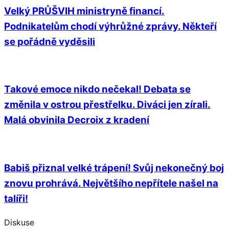
Velký PRŮŠVIH ministryně financí.
Podnikatelům chodí výhrůžné zprávy. Někteří
se pořádně vyděsili
Takové emoce nikdo nečekal! Debata se
změnila v ostrou přestřelku. Diváci jen zírali.
Malá obvinila Decroix z kradení
Babiš přiznal velké trápení! Svůj nekonečný boj
znovu prohrává. Největšího nepřítele našel na
talíři!
Diskuse