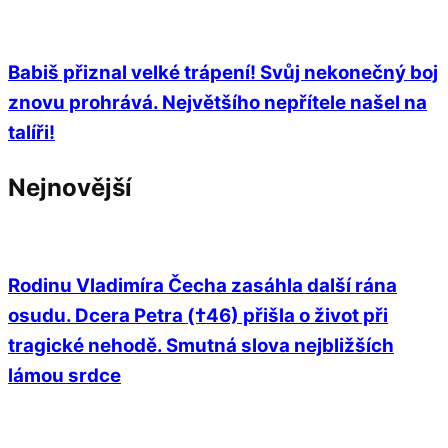
Babiš přiznal velké trápení! Svůj nekonečný boj
znovu prohrává. Největšího nepřítele našel na
talíři!
Nejnovější
Rodinu Vladimíra Čecha zasáhla další rána
osudu. Dcera Petra (†46) přišla o život při
tragické nehodě. Smutná slova nejbližších
lámou srdce