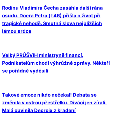
Rodinu Vladimíra Čecha zasáhla další rána
osudu. Dcera Petra (†46) přišla o život při
tragické nehodě. Smutná slova nejbližších
lámou srdce
Velký PRŮŠVIH ministryně financí.
Podnikatelům chodí výhrůžné zprávy. Někteří
se pořádně vyděsili
Takové emoce nikdo nečekal! Debata se
změnila v ostrou přestřelku. Diváci jen zírali.
Malá obvinila Decroix z kradení