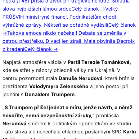
Petra (†46) přišla o život při tragické nehodě. Smutná
slova nejbližších lámou srdce
Celý článok →
Velký
PRŮŠVIH ministryně financí. Podnikatelům chodí
výhrůžné zprávy. Někteří se pořádně vyděsili
Celý článok
→
Takové emoce nikdo nečekal! Debata se změnila v
ostrou přestřelku. Diváci jen zírali. Malá obvinila Decroix
z kradení
Celý článok →
Napjatá atmosféra vládla v
Partii Terezie Tománkové
,
kde se střetly názory ohledně války na Ukrajině. V
centru pozornosti stála
Danuše Nerudová
, která bránila
prezidenta
Volodymyra Zelenského
a jeho postoj při
jednání s
Donaldem Trumpem
.
„S Trumpem přišel jednat o míru, jenže návrh, o němž
hovoříte, nemá bezpečnostní záruky,“
prohlásila
Nerudová
směrem k politickým oponentkám ve studiu.
Tato slova ale nenechala chladnou poslankyni SPD
Karlu