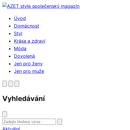
Přejít
k
Úvod
obsahu
Domácnost
Styl
Krása a zdraví
Móda
Dovolená
Jen pro ženy
Jen pro muže
Vyhledávání
Vyhledat
Aktuální