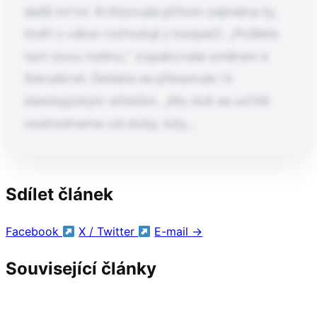
další mrtví. Kritizovala přitom zejména ty,
kteří o válce rozhodují z bezpečí. „Pošlete
tam svou rodinu,“ zopakovala směrem k
Nerudové. Debata se přesunula i k
ideologickým střetům. „My dvě se určitě
neshodneme od doby, kdy…
Pokračování článku po kliknutí
Sdílet článek
Přečtěte si celý článek.
Facebook
X / Twitter
E-mail
→
Související články