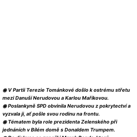
◉ V Partii Terezie Tománkové došlo k ostrému střetu
mezi Danuší Nerudovou a Karlou Maříkovou.
◉ Poslankyně SPD obvinila Nerudovou z pokrytectví a
vyzvala ji, ať pošle svou rodinu na frontu.
◉ Tématem byla role prezidenta Zelenského při
jednáních v Bílém domě s Donaldem Trumpem.