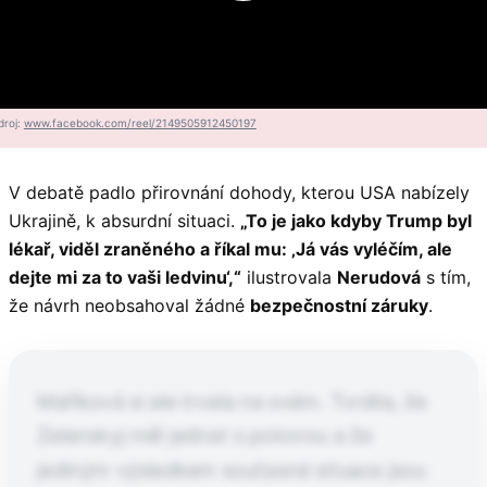
droj:
www.facebook.com/reel/2149505912450197
V debatě padlo přirovnání dohody, kterou USA nabízely
Ukrajině, k absurdní situaci.
„To je jako kdyby Trump byl
lékař, viděl zraněného a říkal mu: ‚Já vás vyléčím, ale
dejte mi za to vaši ledvinu‘,“
ilustrovala
Nerudová
s tím,
že návrh neobsahoval žádné
bezpečnostní záruky
.
Maříková si ale trvala na svém. Tvrdila, že
Zelenskyj měl jednat s pokorou a že
jediným výsledkem současné situace jsou