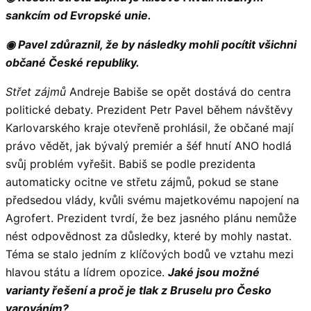
sankcím od Evropské unie.
◉ Pavel zdůraznil, že by následky mohli pocítit všichni
občané České republiky.
Střet zájmů
Andreje Babiše se opět dostává do centra
politické debaty. Prezident Petr Pavel během návštěvy
Karlovarského kraje otevřeně prohlásil, že občané mají
právo vědět, jak bývalý premiér a šéf hnutí ANO hodlá
svůj problém vyřešit. Babiš se podle prezidenta
automaticky ocitne ve střetu zájmů, pokud se stane
předsedou vlády, kvůli svému majetkovému napojení na
Agrofert. Prezident tvrdí, že bez jasného plánu nemůže
nést odpovědnost za důsledky, které by mohly nastat.
Téma se stalo jedním z klíčových bodů ve vztahu mezi
hlavou státu a lídrem opozice.
Jaké jsou možné
varianty řešení a proč je tlak z Bruselu pro Česko
varováním?