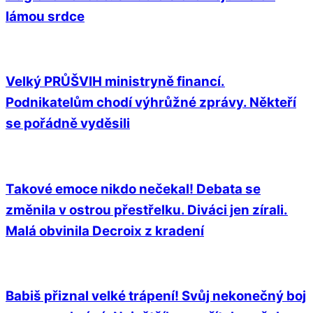
lámou srdce
Velký PRŮŠVIH ministryně financí.
Podnikatelům chodí výhrůžné zprávy. Někteří
se pořádně vyděsili
Takové emoce nikdo nečekal! Debata se
změnila v ostrou přestřelku. Diváci jen zírali.
Malá obvinila Decroix z kradení
Babiš přiznal velké trápení! Svůj nekonečný boj