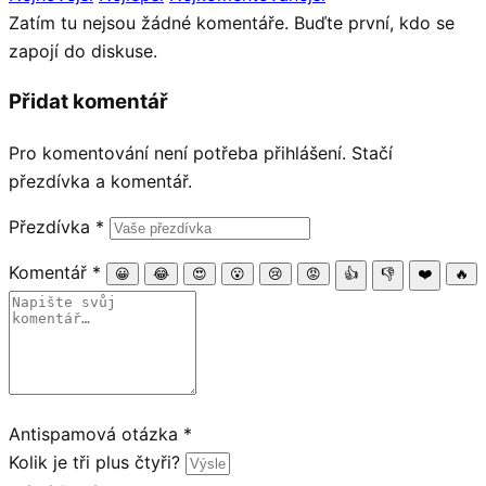
Zatím tu nejsou žádné komentáře. Buďte první, kdo se
zapojí do diskuse.
Přidat komentář
Pro komentování není potřeba přihlášení. Stačí
přezdívka a komentář.
Přezdívka
*
Komentář
*
😀
😂
😍
😮
😢
😡
👍
👎
❤️
🔥
Antispamová otázka
*
Kolik je tři plus čtyři?