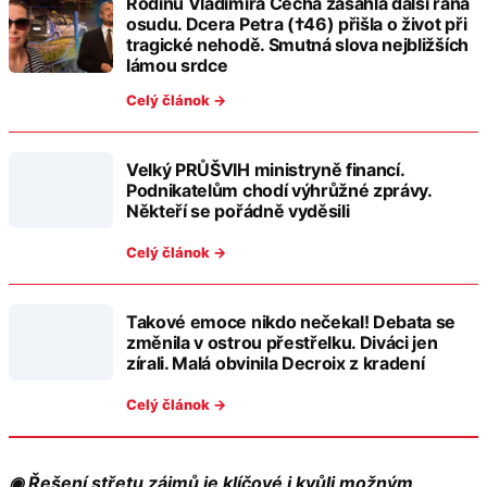
Rodinu Vladimíra Čecha zasáhla další rána
osudu. Dcera Petra (†46) přišla o život při
tragické nehodě. Smutná slova nejbližších
lámou srdce
Celý článok →
Velký PRŮŠVIH ministryně financí.
Podnikatelům chodí výhrůžné zprávy.
Někteří se pořádně vyděsili
Celý článok →
Takové emoce nikdo nečekal! Debata se
změnila v ostrou přestřelku. Diváci jen
zírali. Malá obvinila Decroix z kradení
Celý článok →
◉ Řešení střetu zájmů je klíčové i kvůli možným