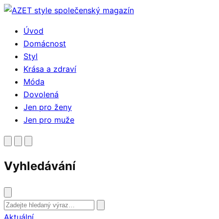
Přejít
k
Úvod
obsahu
Domácnost
Styl
Krása a zdraví
Móda
Dovolená
Jen pro ženy
Jen pro muže
Vyhledávání
Vyhledat
Aktuální