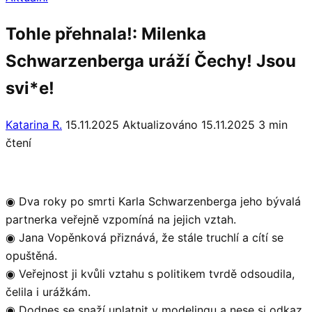
Tohle přehnala!: Milenka
Schwarzenberga uráží Čechy! Jsou
svi*e!
Katarina R.
15.11.2025
Aktualizováno 15.11.2025
3 min
čtení
◉ Dva roky po smrti Karla Schwarzenberga jeho bývalá
partnerka veřejně vzpomíná na jejich vztah.
◉ Jana Vopěnková přiznává, že stále truchlí a cítí se
opuštěná.
◉ Veřejnost ji kvůli vztahu s politikem tvrdě odsoudila,
čelila i urážkám.
◉ Dodnes se snaží uplatnit v modelingu a nese si odkaz