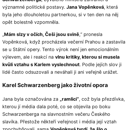
významné politické postavy.
Jana Vopěnková
, která
byla jeho dlouholetou partnerkou, si v ten den na něj
opět bolestně vzpomněla.
„
Mám slzy v očích, Češi jsou svině
,“ pronesla
Vopěnková, když procházela večerní Prahou a zastavila
se u Státní opery. Tento výrok není jen emocionálním
výlevem, ale i reakcí na
vlnu kritiky, kterou si musela
kvůli vztahu s Karlem vyslechnout
. Podle jejích slov ji
lidé často odsuzovali a neváhali ji ani veřejně urážet.
Karel Schwarzenberg jako životní opora
Jana byla označována za
„ramlici“
, což byla přezdívka,
kterou jí média dala poté, co se objevila po boku
Schwarzenberga na slavnostním večeru Českého
slavíka. Přestože někteří veřejnost i média její vztah
zpochybňovali, sama
Vopěnková tvrdí, že šlo o