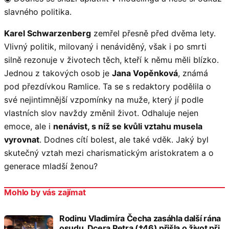
slavného politika.
Karel Schwarzenberg
zemřel přesně před dvěma lety.
Vlivný politik, milovaný i nenáviděný, však i po smrti
silně rezonuje v životech těch, kteří k němu měli blízko.
Jednou z takových osob je
Jana Vopěnková
, známá
pod přezdívkou Ramlice. Ta se s redaktory podělila o
své nejintimnější vzpomínky na muže, který jí podle
vlastních slov navždy změnil život. Odhaluje nejen
emoce, ale i
nenávist, s níž se kvůli vztahu musela
vyrovnat
. Dodnes cítí bolest, ale také vděk. Jaký byl
skutečný vztah mezi charismatickým aristokratem a o
generace mladší ženou?
Mohlo by vás zajímat
Rodinu Vladimíra Čecha zasáhla další rána
osudu. Dcera Petra (†46) přišla o život při