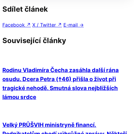
Sdílet článek
Facebook
↗
X / Twitter
↗
E-mail
→
Související články
Rodinu Vladimíra Čecha zasáhla další rána
osudu. Dcera Petra (†46) přišla o život při
tragické nehodě. Smutná slova nejbližších
lámou srdce
Velký PRŮŠVIH ministryně financí.
Podnikatelům chodí výhrůžné zprávy. Někteří