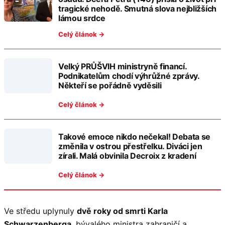
tragické nehodě. Smutná slova nejbližších
lámou srdce
Celý článok →
Velký PRŮŠVIH ministryně financí.
Podnikatelům chodí výhrůžné zprávy.
Někteří se pořádně vyděsili
Celý článok →
Takové emoce nikdo nečekal! Debata se
změnila v ostrou přestřelku. Diváci jen
zírali. Malá obvinila Decroix z kradení
Celý článok →
Ve středu uplynuly
dvě roky od smrti Karla
Schwarzenberga
, bývalého ministra zahraničí a