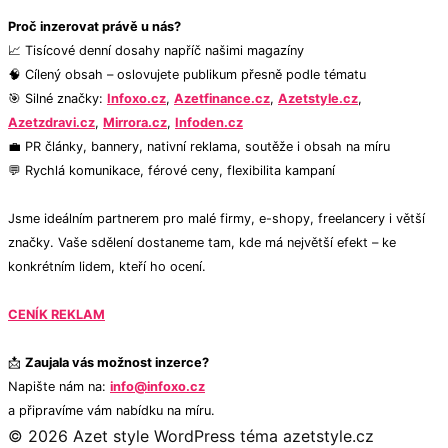
Proč inzerovat právě u nás?
📈 Tisícové denní dosahy napříč našimi magazíny
🧠 Cílený obsah – oslovujete publikum přesně podle tématu
🎯 Silné značky:
Infoxo.cz
,
Azetfinance.cz
,
Azetstyle.cz
,
Azetzdravi.cz
,
Mirrora.cz
,
Infoden.cz
💼 PR články, bannery, nativní reklama, soutěže i obsah na míru
💬 Rychlá komunikace, férové ceny, flexibilita kampaní
Jsme ideálním partnerem pro malé firmy, e-shopy, freelancery i větší
značky. Vaše sdělení dostaneme tam, kde má největší efekt – ke
konkrétním lidem, kteří ho ocení.
CENÍK REKLAM
📩
Zaujala vás možnost inzerce?
Napište nám na:
info@infoxo.cz
a připravíme vám nabídku na míru.
© 2026 Azet style
WordPress téma azetstyle.cz