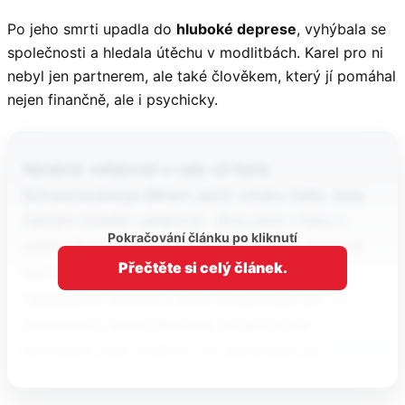
Po jeho smrti upadla do
hluboké deprese
, vyhýbala se
společnosti a hledala útěchu v modlitbách. Karel pro ni
nebyl jen partnerem, ale také člověkem, který jí pomáhal
nejen finančně, ale i psychicky.
Nenávist veřejnosti a rady od Karla
Schwarzenberga Během jejich vztahu čelila Jana
častým útokům veřejnosti. „Byla jsem v baru v
Pokračování článku po kliknutí
centru Prahy a nadávali mi, že jsem jeho špinavá
Přečtěte si celý článek.
kur*a,“ popisuje své zkušenosti s verbálním
napadením. Ačkoliv ji okolí označovalo za
zlatokopku, sama přiznává, že její city se
postupem času změnily. „Do Karla jsem se…