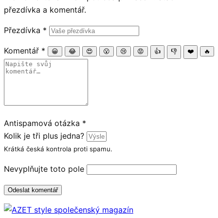
přezdívka a komentář.
Přezdívka
*
Komentář
*
😀
😂
😍
😮
😢
😡
👍
👎
❤️
🔥
Antispamová otázka
*
Kolik je tři plus jedna?
Krátká česká kontrola proti spamu.
Nevyplňujte toto pole
Odeslat komentář