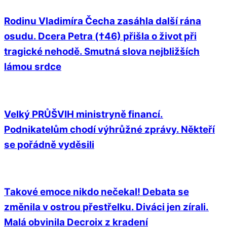
Rodinu Vladimíra Čecha zasáhla další rána
osudu. Dcera Petra (†46) přišla o život při
tragické nehodě. Smutná slova nejbližších
lámou srdce
Velký PRŮŠVIH ministryně financí.
Podnikatelům chodí výhrůžné zprávy. Někteří
se pořádně vyděsili
Takové emoce nikdo nečekal! Debata se
změnila v ostrou přestřelku. Diváci jen zírali.
Malá obvinila Decroix z kradení