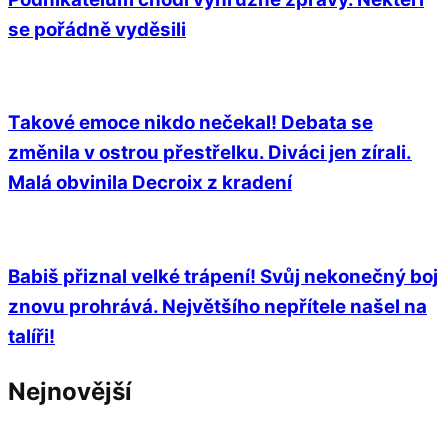
se pořádně vyděsili
Takové emoce nikdo nečekal! Debata se
změnila v ostrou přestřelku. Diváci jen zírali.
Malá obvinila Decroix z kradení
Babiš přiznal velké trápení! Svůj nekonečný boj
znovu prohrává. Největšího nepřítele našel na
talíři!
Nejnovější