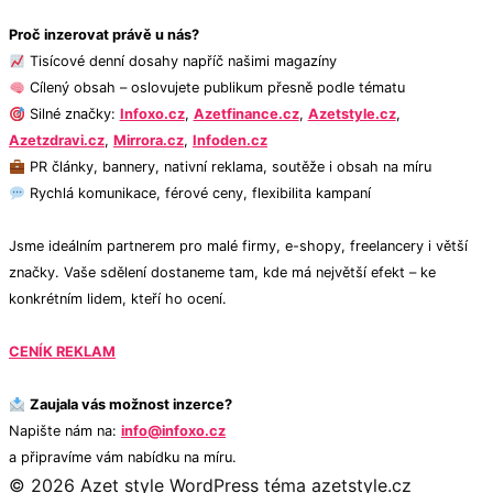
Proč inzerovat právě u nás?
Tisícové denní dosahy napříč našimi magazíny
Cílený obsah – oslovujete publikum přesně podle tématu
Silné značky:
Infoxo.cz
,
Azetfinance.cz
,
Azetstyle.cz
,
Azetzdravi.cz
,
Mirrora.cz
,
Infoden.cz
PR články, bannery, nativní reklama, soutěže i obsah na míru
Rychlá komunikace, férové ceny, flexibilita kampaní
Jsme ideálním partnerem pro malé firmy, e-shopy, freelancery i větší
značky. Vaše sdělení dostaneme tam, kde má největší efekt – ke
konkrétním lidem, kteří ho ocení.
CENÍK REKLAM
Zaujala vás možnost inzerce?
Napište nám na:
info@infoxo.cz
a připravíme vám nabídku na míru.
© 2026 Azet style
WordPress téma azetstyle.cz