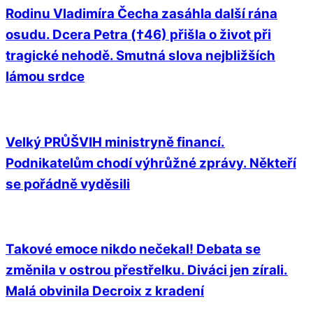
Rodinu Vladimíra Čecha zasáhla další rána
osudu. Dcera Petra (†46) přišla o život při
tragické nehodě. Smutná slova nejbližších
lámou srdce
Velký PRŮŠVIH ministryně financí.
Podnikatelům chodí výhrůžné zprávy. Někteří
se pořádně vyděsili
Takové emoce nikdo nečekal! Debata se
změnila v ostrou přestřelku. Diváci jen zírali.
Malá obvinila Decroix z kradení