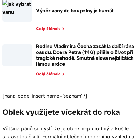
Výběr vany do koupelny je kumšt
Celý článok →
Rodinu Vladimíra Čecha zasáhla další rána
osudu. Dcera Petra (†46) přišla o život při
tragické nehodě. Smutná slova nejbližších
lámou srdce
Celý článok →
[hana-code-insert name=’seznam‘ /]
Oblek využijete vícekrát do roka
Většina pánů si myslí, že je oblek nepohodlný a košile
s kravatou škrtí. Formální oblečení moderního vzhledu a