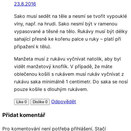
23.8.2016
Sako musí sedět na těle a nesmí se tvořit vypouklé
vlny, např. na hrudi. Sako nesmí být v ramenou
vypasované a těsné na tělo. Rukávy musí být délky
sahající přesně ke kořenu palce u ruky – platí při
připažení k tělu).
Manžeta musí z rukávu vyčnívat natolik, aby byl
vidět manžetový knoflík. V případě, že máte
oblečenou košili s rukávem musí rukáv vyčnívat z
rukávu saka minimálně 1 centimetr. Do saka se nosí
pouze košile s dlouhým rukávem.
Odpovědět
Like
0
Dislike
0
Přidat komentář
Pro komentování není potřeba přihlášení. Stačí