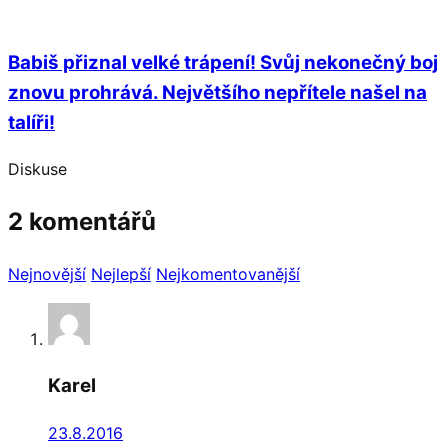
Babiš přiznal velké trápení! Svůj nekonečný boj
znovu prohrává. Největšího nepřítele našel na
talíři!
Diskuse
2 komentářů
Nejnovější
Nejlepší
Nejkomentovanější
Karel
23.8.2016