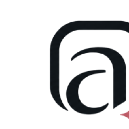
Přejít
k
obsahu